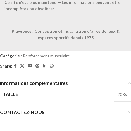
Ce site n'est plus maintenu — Les informations peuvent être
incomplètes ou obsolètes.
Décrivez votre projet
Confiez-nous la pose
Playgones : Conception et installation d'aires de jeux &
Ajouter à la liste
espaces sportifs depuis 1975
UGS :
044034
Catégorie :
Renforcement musculaire
Share:
Informations complémentaires
TAILLE
20Kg
CONTACTEZ-NOUS