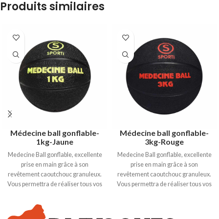
Produits similaires
Médecine ball gonflable-
Médecine ball gonflable-
1kg-Jaune
3kg-Rouge
Medecine Ball gonflable, excellente
Medecine Ball gonflable, excellente
prise en main grâce à son
prise en main grâce à son
revêtement caoutchouc granuleux.
revêtement caoutchouc granuleux.
Vous permettra de réaliser tous vos
Vous permettra de réaliser tous vos
exercices de musculation et
exercices de musculation et
d’entraînement en toute sécurité. 1
d’entraînement en toute sécurité. 3
kg. / jaune. Ø 19cm.
kg. / rouge. Ø 22,6cm.