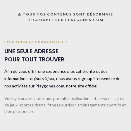
⚠ TOUS NOS CONTENUS SONT DÉSORMAIS
REGROUPÉS SUR PLAYGONES.COM
Agrandir
POURQUOI CE CHANGEMENT ?
UNE SEULE ADRESSE
Accueil
CATALOGUE SPORTPLAY
Petit matériel sportif
Fitness
POUR TOUT TROUVER
Renforcement musculaire
Afin de vous offrir une expérience plus cohérente et des
Sand bag / Sac du musculation 20 kg-
informations toujours à jour, nous avons regroupé l'ensemble de
20Kg-
nos activités sur
Playgones.com
, notre site officiel.
Sac en revêtement vinyle noir avec 3 sangles renforcées de préhension
Vous y trouverez tous nos produits, réalisations et services : aires
et de maintien. Poids identifiable sur chaque côté du sac. Pour la
de jeux, sports urbains, fitness outdoor, aménagements sportifs et
préparation physique, la pratique du Cross Training et du Crossfit.
bien plus encore.
Poids : 20kg.
UNE QUESTION ? UN DEVIS ?