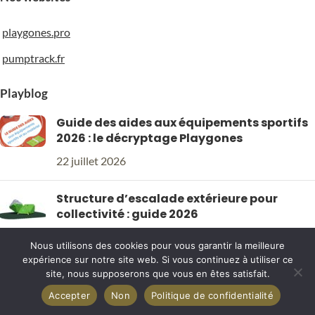
playgones.pro
pumptrack.fr
Playblog
Guide des aides aux équipements sportifs
2026 : le décryptage Playgones
22 juillet 2026
Structure d’escalade extérieure pour
collectivité : guide 2026
4 juillet 2026
Nous utilisons des cookies pour vous garantir la meilleure
PLAYGONES
2026
expérience sur notre site web. Si vous continuez à utiliser ce
site, nous supposerons que vous en êtes satisfait.
Accepter
Non
Politique de confidentialité