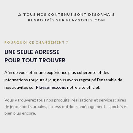
Menu
⚠ TOUS NOS CONTENUS SONT DÉSORMAIS
REGROUPÉS SUR PLAYGONES.COM
POURQUOI CE CHANGEMENT ?
UNE SEULE ADRESSE
POUR TOUT TROUVER
Afin de vous offrir une expérience plus cohérente et des
informations toujours à jour, nous avons regroupé l'ensemble de
nos activités sur
Playgones.com
, notre site officiel.
Balle de massage 6cm-
Balle de massage 7cm-
TAILLE UNIQUE-Rose
TAILLE UNIQUE-Bleu
Vous y trouverez tous nos produits, réalisations et services : aires
de jeux, sports urbains, fitness outdoor, aménagements sportifs et
bien plus encore.