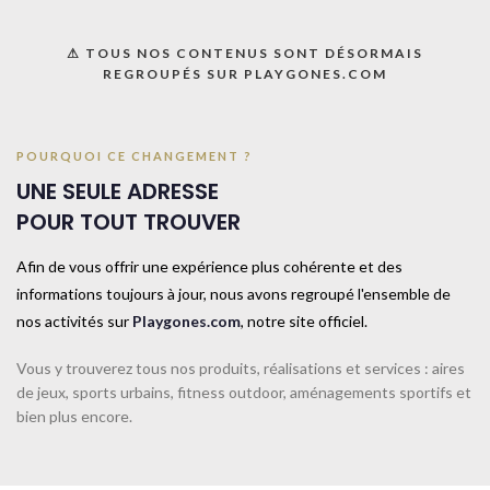
Équipements pour l'aménagement des espaces sportifs en France (
Gymnases, stades, terrains grands jeux ).
⚠ TOUS NOS CONTENUS SONT DÉSORMAIS
REGROUPÉS SUR PLAYGONES.COM
7, impasse Gutenberg - 38110 Rochetoirin, FRANCE
Phone : 04 74 28 38 14
Mail : info@playgones.com
POURQUOI CE CHANGEMENT ?
UNE SEULE ADRESSE
TÉLÉCHARGEZ NOTRE CATALOGUE
POUR TOUT TROUVER
Afin de vous offrir une expérience plus cohérente et des
informations toujours à jour, nous avons regroupé l'ensemble de
nos activités sur
Playgones.com
, notre site officiel.
Vous y trouverez tous nos produits, réalisations et services : aires
de jeux, sports urbains, fitness outdoor, aménagements sportifs et
bien plus encore.