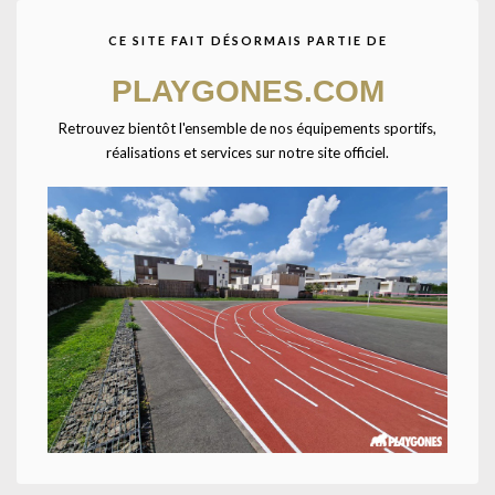
CE SITE FAIT DÉSORMAIS PARTIE DE
PLAYGONES.COM
Retrouvez bientôt l'ensemble de nos équipements sportifs,
réalisations et services sur notre site officiel.