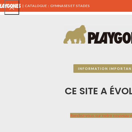
|
CATALOGUE : GYMNASES ET STADES
TOUS NOS PRODUITS
AIRES DE JEUX
ÉQUIPEMENTS 
CATALOGUE SPORTPLAY
Accueil
CATALOGUE
INFORMATION IMPORTAN
Voir
8
24
Tout
Sportplay
par
Playgones
CE SITE A ÉVOL
Contactez-nous, ce catalogue n’est pas
exhaustif, nous travaillons avec des
centaines de fournisseurs à travers l’Europe.
Ensemble étudions votre projet afin de vous
Rendez-vous sur notre nouveau 
présenter les jeux qui combleront vos
attentes.