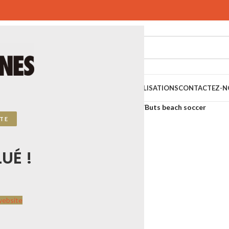
SPORTIFS
SPORTS URBAINS
PLAYGONES
RÉALISATIONS
CONTACTEZ-N
 SPORTPLAY
Sports de plage
Beach soccer
Buts beach soccer
TE
UÉ !
website