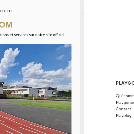
TIE DE
 fun – 3
But beach soccer pro –
5,49 x 2,21 m
COM
ns et services sur notre site officiel.
ÉCHARGEZ NOTRE CATALOGUE
PLAYG
Qui somm
Playgone
Contact
Playblog