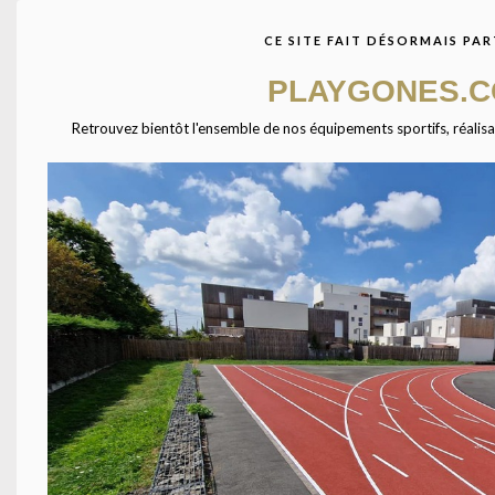
CE SITE FAIT DÉSORMAIS PAR
But beach soccer
x 2 m
PLAYGONES.
Retrouvez bientôt l'ensemble de nos équipements sportifs, réalisatio
TÉL
Équipements pour l'aménagement des espaces sportifs en
France ( Gymnases, stades, terrains grands jeux ).