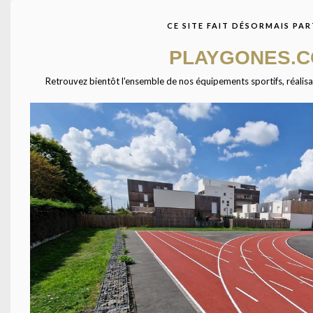
BRISE-VENTS, 
CE SITE FAIT DÉSORMAIS PAR
VUES ET BÂ
PLAYGONES.
Retrouvez bientôt l'ensemble de nos équipements sportifs, réalisatio
TÉL
Équipements pour l'aménagement des espaces sportifs en
France ( Gymnases, stades, terrains grands jeux ).