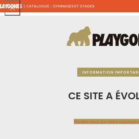
|
CATALOGUE : GYMNASES ET STADES
TOUS NOS PRODUITS
AIRES DE JEUX
ÉQUIPEMENTS 
CATALOGUE SPORTPLAY
Accueil
CATALOGUE
INFORMATION IMPORTAN
Sportplay
par
Playgones
CE SITE A ÉVOL
Contactez-nous, ce catalogue n’est pas
exhaustif, nous travaillons avec des
centaines de fournisseurs à travers l’Europe.
Ensemble étudions votre projet afin de vous
Rendez-vous sur notre nouveau 
présenter les jeux qui combleront vos
attentes.