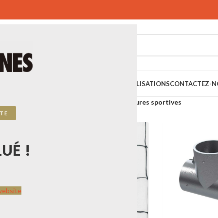
SPORTIFS
SPORTS URBAINS
PLAYGONES
RÉALISATIONS
CONTACTEZ-N
 SPORTPLAY
Aménagements sportifs
Clôtures sportives
TE
UÉ !
website