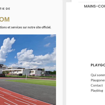
BRISE-
FILETS DE CLÔTURE
MAINS-CO
TIE DE
CHES
COM
ns et services sur notre site officiel.
ÉCHARGEZ NOTRE CATALOGUE
PLAYG
Qui somm
Playgone
Contact
Playblog