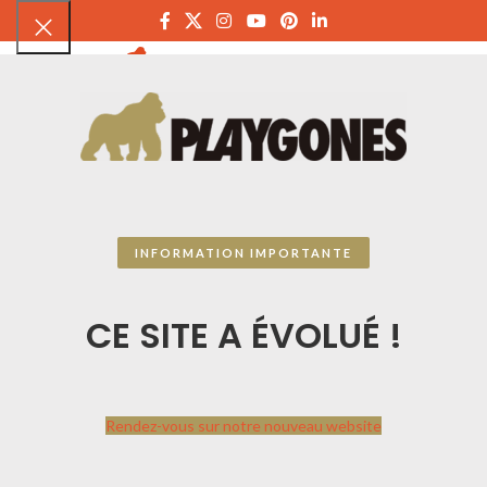
PLAYGON
Accueil
CATALOGUE SPORTPLAY
Sports collectifs
Volley-ball
Poteaux de volleyball entraînement et scolaire
7 résultats affichés
Menu
INFORMATION IMPORTANTE
CE SITE A ÉVOLUÉ !
Rendez-vous sur notre nouveau website