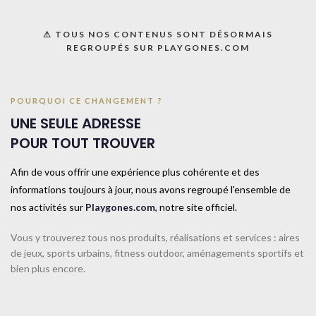
⚠ TOUS NOS CONTENUS SONT DÉSORMAIS
REGROUPÉS SUR PLAYGONES.COM
POURQUOI CE CHANGEMENT ?
UNE SEULE ADRESSE
Poteaux de volleyball
Poteaux de volleyball
POUR TOUT TROUVER
entraînement – Central –
entraînement – Central –
Acier – À sceller – Ø90mm
Aluminium – À sceller –
Afin de vous offrir une expérience plus cohérente et des
Ø90mm – Tension
manuelle
informations toujours à jour, nous avons regroupé l'ensemble de
nos activités sur
Playgones.com
, notre site officiel.
Vous y trouverez tous nos produits, réalisations et services : aires
de jeux, sports urbains, fitness outdoor, aménagements sportifs et
bien plus encore.