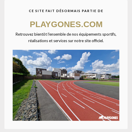
Poteaux de volleyball
Poteaux de volleyball
entraînement – Acier – À
entraînement – Acier –
CE SITE FAIT DÉSORMAIS PARTIE DE
sceller – Ø90mm
Mobile – Ø76mm/Ø60mm
PLAYGONES.COM
Retrouvez bientôt l'ensemble de nos équipements sportifs,
réalisations et services sur notre site officiel.
Poteaux de volleyball
Poteaux de volleyball
entraînement – Acier –
entraînement – Aluminium
Mobile – Ø90mm
– À sceller – Ø90mm