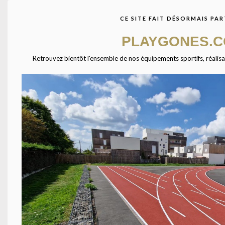
CE SITE FAIT DÉSORMAIS PAR
Poteaux Beach 
pro avec four
PLAYGONES.
amovible
Retrouvez bientôt l'ensemble de nos équipements sportifs, réalisatio
TÉL
Équipements pour l'aménagement des espaces sportifs en
France ( Gymnases, stades, terrains grands jeux ).