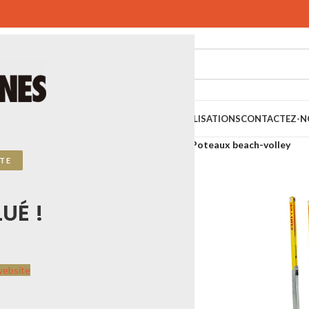
SPORTIFS
SPORTS URBAINS
PLAYGONES
RÉALISATIONS
CONTACTEZ-N
 SPORTPLAY
Sports de plage
Beach volley
Poteaux beach-volley
TE
UÉ !
website