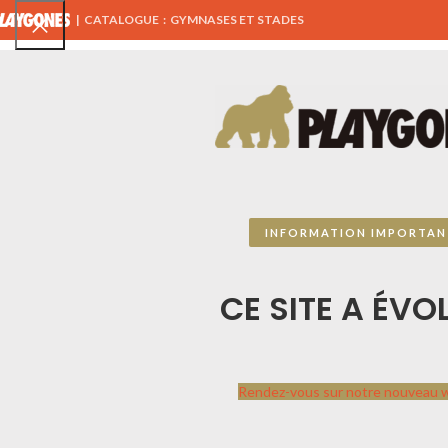
|
CATALOGUE : GYMNASES ET STADES
TOUS NOS PRODUITS
AIRES DE JEUX
ÉQUIPEMENTS 
CATALOGUE SPORTPLAY
Accueil
CATALOGUE
INFORMATION IMPORTAN
Voir
8
24
Tout
Sportplay
par
Playgones
CE SITE A ÉVOL
Contactez-nous, ce catalogue n’est pas
exhaustif, nous travaillons avec des
centaines de fournisseurs à travers l’Europe.
Ensemble étudions votre projet afin de vous
Rendez-vous sur notre nouveau 
présenter les jeux qui combleront vos
attentes.