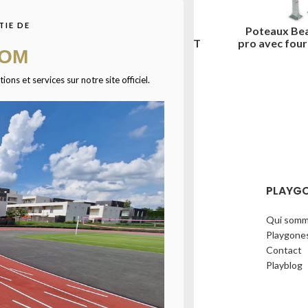
TIE DE
volley
Poteaux Beach volley
Poteaux Bea
reaux
pro avec fourreaux en T
pro avec four
COM
s
ns et services sur notre site officiel.
ÉCHARGEZ NOTRE CATALOGUE
PLAYG
Qui somm
Playgone
Contact
Playblog