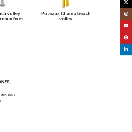
X
ch volley
Poteaux Champ beach
Insta
reaux fixes
volley
YouT
Pinte
linked
ONES
es-nous
s