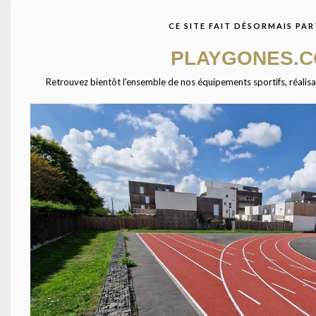
CE SITE FAIT DÉSORMAIS PAR
PLAYGONES.
Retrouvez bientôt l'ensemble de nos équipements sportifs, réalisatio
TÉL
Équipements pour l'aménagement des espaces sportifs en
France ( Gymnases, stades, terrains grands jeux ).