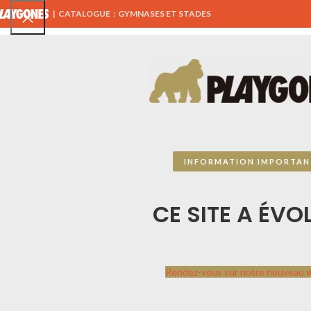
|
CATALOGUE : GYMNASES ET STADES
TOUS NOS PRODUITS
AIRES DE JEUX
ÉQUIPEMENTS 
CATALOGUE SPORTPLAY
Accueil
CATALOGUE
INFORMATION IMPORTAN
Aucun produit ne corr
Sportplay
par
Playgones
CE SITE A ÉVOL
Contactez-nous, ce catalogue n’est pas
exhaustif, nous travaillons avec des
centaines de fournisseurs à travers l’Europe.
Ensemble étudions votre projet afin de vous
Rendez-vous sur notre nouveau 
présenter les jeux qui combleront vos
attentes.