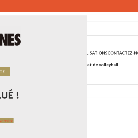
SPORTIFS
SPORTS URBAINS
PLAYGONES
RÉALISATIONS
CONTACTEZ-N
 SPORTPLAY
Sports collectifs
Volley-ball
Filet de volleyball
TE
espond à votre sélection.
UÉ !
website