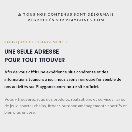
bouchon caoutchouc (n’abîme pas les planchers). 1kg – Orange
UNE QUESTION ? UN DEVIS ?
⚠ TOUS NOS CONTENUS SONT DÉSORMAIS
REGROUPÉS SUR PLAYGONES.COM
Décrivez votre projet
Confiez-nous la pose
POURQUOI CE CHANGEMENT ?
Ajouter à la liste
UNE SEULE ADRESSE
POUR TOUT TROUVER
UGS :
044079
Afin de vous offrir une expérience plus cohérente et des
Catégorie :
Renforcement musculaire
informations toujours à jour, nous avons regroupé l'ensemble de
Share:
nos activités sur
Playgones.com
, notre site officiel.
Vous y trouverez tous nos produits, réalisations et services : aires
Informations complémentaires
de jeux, sports urbains, fitness outdoor, aménagements sportifs et
TAILLE
1KG
bien plus encore.