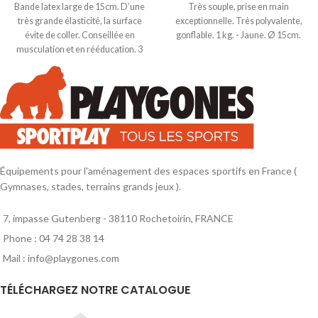
Bande latex large de 15cm. D’une
Très souple, prise en main
très grande élasticité, la surface
exceptionnelle. Très polyvalente,
évite de coller. Conseillée en
gonflable. 1 kg. - Jaune. Ø 15cm.
musculation et en rééducation. 3
résistances disponibles selon le
degré de difficulté. Résistance :
forte - Coloris : Noir.
Équipements pour l'aménagement des espaces sportifs en France (
Gymnases, stades, terrains grands jeux ).
7, impasse Gutenberg - 38110 Rochetoirin, FRANCE
Phone : 04 74 28 38 14
Mail : info@playgones.com
TÉLÉCHARGEZ NOTRE CATALOGUE