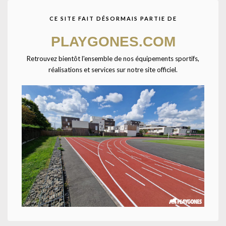
CE SITE FAIT DÉSORMAIS PARTIE DE
Agrandir
PLAYGONES.COM
Retrouvez bientôt l'ensemble de nos équipements sportifs,
réalisations et services sur notre site officiel.
Accueil
CATALOGUE SPORTPLAY
Petit matériel sportif
Fitness
Renforcement musculaire
Barres lestées-1KG-Orange
Longueur adaptée à toutes les morphologies et diamètre facile à tenir
pour tout le monde (28mm). Tube en acier recouvert de polyéthylène
pour plus de confort. Ne se plie pas. Extrémités recouvertes par un gros