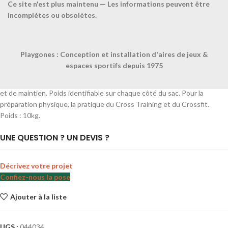
Ce site n'est plus maintenu — Les informations peuvent être
incomplètes ou obsolètes.
Accueil
CATALOGUE SPORTPLAY
Petit matériel sportif
Fitness
Renforcement musculaire
Playgones : Conception et installation d'aires de jeux &
Sand bag / Sac du musculation 10 kg-10Kg-
espaces sportifs depuis 1975
Sac en revêtement vinyle noir avec 3 sangles renforcées de préhension
et de maintien. Poids identifiable sur chaque côté du sac. Pour la
préparation physique, la pratique du Cross Training et du Crossfit.
Poids : 10kg.
UNE QUESTION ? UN DEVIS ?
Décrivez votre projet
Confiez-nous la pose
Ajouter à la liste
UGS :
044034