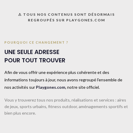
Ajouter à la liste
⚠ TOUS NOS CONTENUS SONT DÉSORMAIS
REGROUPÉS SUR PLAYGONES.COM
UGS :
033120
Catégorie :
Gymnastique rythmique
Share:
POURQUOI CE CHANGEMENT ?
UNE SEULE ADRESSE
POUR TOUT TROUVER
Informations complémentaires
TAILLE
TAILLE UNIQUE
Afin de vous offrir une expérience plus cohérente et des
informations toujours à jour, nous avons regroupé l'ensemble de
nos activités sur
Playgones.com
, notre site officiel.
COULEUR
Bleu
Vous y trouverez tous nos produits, réalisations et services : aires
de jeux, sports urbains, fitness outdoor, aménagements sportifs et
bien plus encore.
CONTACTEZ-NOUS