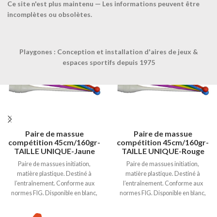
Ce site n'est plus maintenu — Les informations peuvent être
Produits similaires
incomplètes ou obsolètes.
Playgones : Conception et installation d'aires de jeux &
espaces sportifs depuis 1975
Paire de massue
Paire de massue
compétition 45cm/160gr-
compétition 45cm/160gr-
TAILLE UNIQUE-Jaune
TAILLE UNIQUE-Rouge
Paire de massues initiation,
Paire de massues initiation,
matière plastique. Destiné à
matière plastique. Destiné à
l’entraînement. Conforme aux
l’entraînement. Conforme aux
normes FIG. Disponible en blanc,
normes FIG. Disponible en blanc,
bleu, jaune, rouge, vert et violet. 90
bleu, jaune, rouge, vert et violet. 90
gr. / L. 34 cm.
gr. / L. 34 cm.