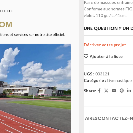
Paire de massues entraînem
Conforme aux normes FIG. D
TIE DE
violet. 110 gr. / L. 41cm.
COM
UNE QUESTION ? UN D
ns et services sur notre site officiel.
Décrivez votre projet
Ajouter à la liste
UGS :
033121
Catégorie :
Gymnastique 
Share:
INFORMATIONS COMPLÉMENTAIRES
CONTACTEZ-