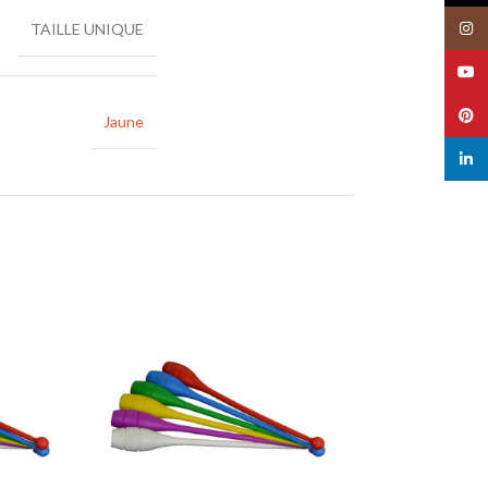
Insta
TAILLE UNIQUE
YouT
Pinte
Jaune
linked