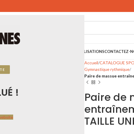
SPORTIFS
SPORTS URBAINS
PLAYGONES
RÉALISATIONS
CONTACTEZ-N
Accueil
CATALOGUE SP
Gymnastique rythmique
TE
Paire de massue entraî
UÉ !
Paire de
entraîne
TAILLE U
website