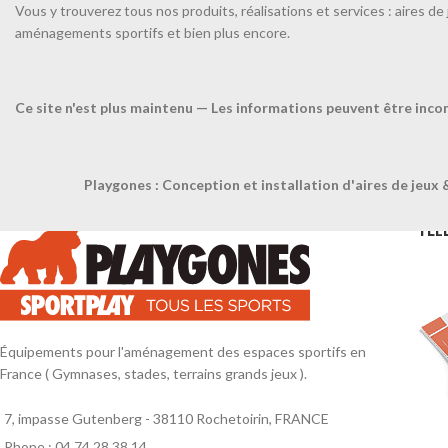
Vous y trouverez tous nos produits, réalisations et services : aires de 
aménagements sportifs et bien plus encore.
Ballon d’entraînement
diam 17cm / 280gr-TAILLE
UNIQUE-Jaune
Ce site n'est plus maintenu — Les informations peuvent être inco
Ballon en plastique brillant avec
valve en caoutchouc, finition
brillante. Disponible en 4 coloris.
Playgones : Conception et installation d'aires de jeux 
TÉL
Équipements pour l'aménagement des espaces sportifs en
France ( Gymnases, stades, terrains grands jeux ).
7, impasse Gutenberg - 38110 Rochetoirin, FRANCE
Phone : 04 74 28 38 14