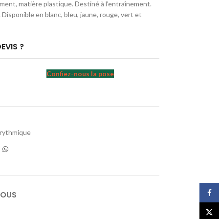
ent, matière plastique. Destiné à l’entraînement.
isponible en blanc, bleu, jaune, rouge, vert et
EVIS ?
Confiez-nous la pose
rythmique
Face
NOUS
X