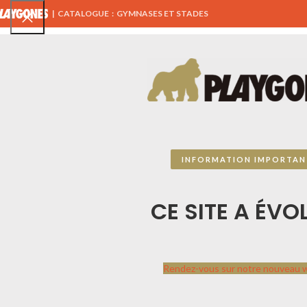
|
CATALOGUE : GYMNASES ET STADES
TOUS NOS PRODUITS
AIRES DE JEUX
ÉQUIPEMENTS 
MENU SPORTPLAY
INFORMATION IMPORTAN
CATALOGUE SPORTPLAY
CE SITE A ÉVOL
PLAYGONES
Sportplay
par
Playgones
Contactez-nous, ce
Rendez-vous sur notre nouveau 
catalogue n’est pas
exhaustif, nous travaillons