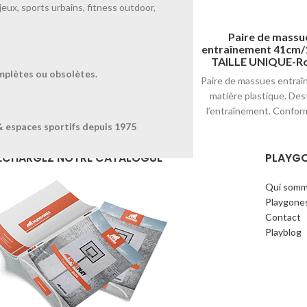
jeux, sports urbains, fitness outdoor,
Paire de massue
Paire de massu
compétition 45cm/160gr-
entraînement 41cm/
TAILLE UNIQUE-Jaune
TAILLE UNIQUE-R
mplètes ou obsolètes.
Paire de massues initiation,
Paire de massues entraî
matière plastique. Destiné à
matière plastique. Des
l’entraînement. Conforme aux
l’entraînement. Confor
normes FIG. Disponible en blanc,
normes FIG. Disponible e
& espaces sportifs depuis 1975
bleu, jaune, rouge, vert et violet.
bleu, jaune, rouge, vert e
ÉCHARGEZ NOTRE CATALOGUE
PLAYG
90 gr. / L. 34 cm.
110 gr. / L. 41cm.
Qui somm
Playgone
Contact
Playblog