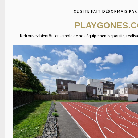
avec des centaines de
fournisseurs à travers
CE SITE FAIT DÉSORMAIS PAR
l’Europe. Ensemble étudions
votre projet afin de vous
PLAYGONES.
présenter les équipements
qui combleront vos
Retrouvez bientôt l'ensemble de nos équipements sportifs, réalisatio
attentes.
Agrandir