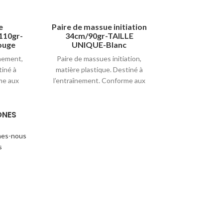
e
Paire de massue initiation
Paire de mas
110gr-
34cm/90gr-TAILLE
34cm/90
ouge
UNIQUE-Blanc
UNIQU
nement,
Paire de massues initiation,
Paire de mass
tiné à
matière plastique. Destiné à
matière plast
me aux
l’entraînement. Conforme aux
l’entraînemen
n blanc,
normes FIG. Disponible en blanc,
normes FIG. Dis
t violet.
bleu, jaune, rouge, vert et violet.
bleu, jaune, rou
ONES
90 gr. / L. 34 cm.
90 gr. /
es-nous
s