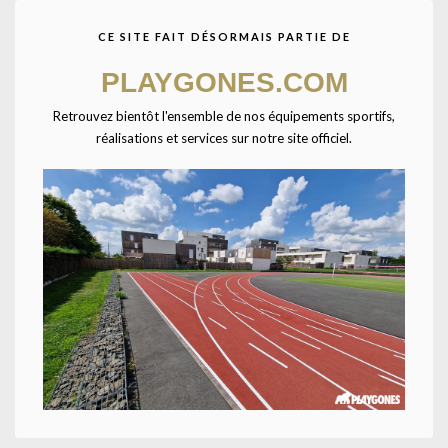
CE SITE FAIT DÉSORMAIS PARTIE DE
Agrandir
PLAYGONES.COM
Retrouvez bientôt l'ensemble de nos équipements sportifs,
Accueil
CATALOGUE SPORTPLAY
Petit matériel sportif
Fitness
réalisations et services sur notre site officiel.
Gymnastique rythmique
Ruban d’éveil 1.60 m-TAILLE UNIQUE-Violet
Existe en 6 coloris : vert, jaune, bleu, orange, violet et rouge.
UNE QUESTION ? UN DEVIS ?
Décrivez votre projet
Confiez-nous la pose
Ajouter à la liste