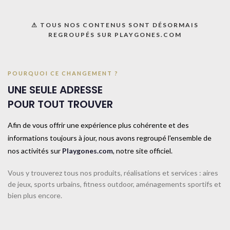
UGS :
033117
Catégorie :
Gymnastique rythmique
⚠ TOUS NOS CONTENUS SONT DÉSORMAIS
REGROUPÉS SUR PLAYGONES.COM
Share:
Informations complémentaires
POURQUOI CE CHANGEMENT ?
UNE SEULE ADRESSE
TAILLE
TAILLE UNIQUE
POUR TOUT TROUVER
Afin de vous offrir une expérience plus cohérente et des
COULEUR
Violet
informations toujours à jour, nous avons regroupé l'ensemble de
nos activités sur
Playgones.com
, notre site officiel.
CONTACTEZ-NOUS
Vous y trouverez tous nos produits, réalisations et services : aires
de jeux, sports urbains, fitness outdoor, aménagements sportifs et
bien plus encore.
Produits similaires