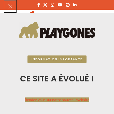
PLAYGON
TOUT
DECOR
FURNITURE
INFORMATION IMPORTANTE
CE SITE A ÉVOLUÉ !
Rendez-vous sur notre nouveau website