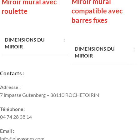
Miroir mural
Miroir mural avec
compatible avec
roulette
barres fixes
LIRE LA SUITE
LIRE LA SUITE
DIMENSIONS DU
MIROIR
DIMENSIONS DU
MIROIR
182 x 100 cm
200 × 100 cm
Contacts :
170 × 100 cm
HAUTEUR DU MIROIR
Adresse :
SANS BASE
7 impasse Gutenberg – 38110 ROCHETOIRIN
ÉPAISSEUR DU MIROIR
180 cm
Téléphone:
4 mm
04 74 28 38 14
LARGEUR
100 cm
POIDS DU MIROIR AVEC
Email :
EMBALLAGE
info@playgones.com
ÉPAISSEUR DU MIROIR