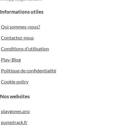
Informations utiles
36 kg
5 mm
31 kg
Qui sommes-nous?
POIDS DU MIROIR AVEC
POIDS DU MIROIR SANS
Contactez-nous
EMBALLAGE
EMBALLAGE
Conditions d’utilisation
53 kg
29 kg
Play-Blog
25 kg
Politique de confidentialité
Cookie policy
Nos websites
playgones.pro
pumptrack.fr