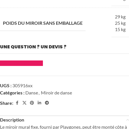
29 kg
POIDS DU MIROIR SANS EMBALLAGE
25 kg
15 kg
UNE QUESTION ? UN DEVIS ?
Demander un devis
UGS :
305916xx
Catégories :
Danse
,
Miroir de danse
Share:
Description
Le miroir mural fixe, fourni par Playgones, peut être monté côte à