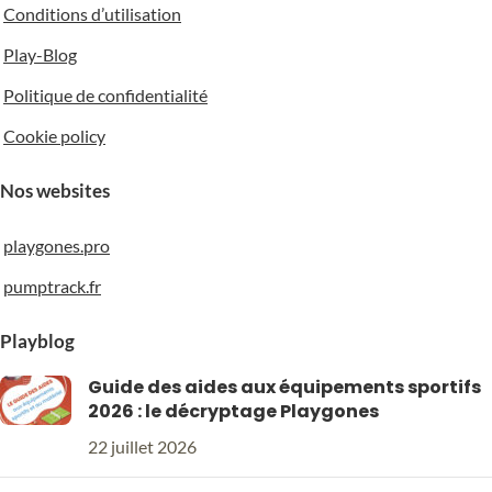
Conditions d’utilisation
1,5 kg
2 kg
2 kg
Play-Blog
3 kg
3 kg
Politique de confidentialité
HAUTEUR DE LA BARRE -
HAUTEUR DE LA BARRE -
Cookie policy
1
1
Nos websites
79,5 cm
103 cm
playgones.pro
HAUTEUR DE LA BARRE -
DIAMÈTRE DE POTEAUX
2
pumptrack.fr
50 mm
Playblog
102 cm
Guide des aides aux équipements sportifs
DIMENSIONS D'UN
DIMENSIONS ENTRE LES
2026 : le décryptage Playgones
SOCLE
2 BARRES
22 juillet 2026
39,5 x 32 x 1 cm
19 cm