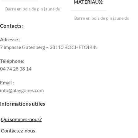
MATÉRIAUX
Barre en bois de pin jaune du
sud polie (non vernie).
Barre en bois de pin jaune du
Poteaux et socles en acier
sud polie (non vernie).
Contacts :
recouverts d’un revêtement
Poteaux et socles en acier
époxydique.
recouverts d’un revêtement
Adresse :
époxydique.
7 impasse Gutenberg – 38110 ROCHETOIRIN
LONGUEUR DE LA BARRE
LONGUEUR DE LA BARRE
Téléphone:
1,5 m
04 74 28 38 14
2 m
2 m
3 m
3 m
Email :
info@playgones.com
DIAMÈTRE DE LA BARRE
DIAMÈTRE DE LA BARRE
Informations utiles
40 mm
40 mm
Qui sommes-nous?
POIDS DE LA BARRE
Contactez-nous
POIDS DE LA BARRE