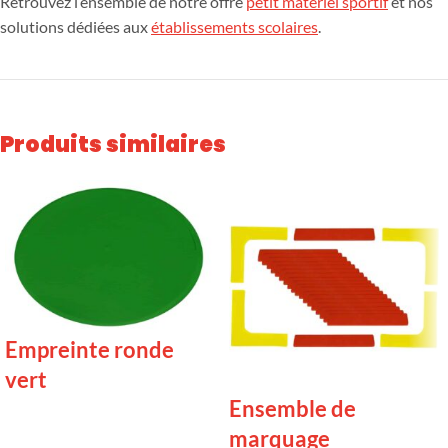
Retrouvez l’ensemble de notre offre
petit matériel sportif
et nos
solutions dédiées aux
établissements scolaires
.
Produits similaires
Empreinte ronde
vert
Ensemble de
marquage
LIRE LA SUITE