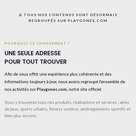
Ajouter à la liste
⚠ TOUS NOS CONTENUS SONT DÉSORMAIS
UGS :
069058
REGROUPÉS SUR PLAYGONES.COM
Catégorie :
Disques et repérage au sol
Share:
POURQUOI CE CHANGEMENT ?
UNE SEULE ADRESSE
Informations complémentaires
POUR TOUT TROUVER
TAILLE
TAILLE UNIQUE
Afin de vous offrir une expérience plus cohérente et des
informations toujours à jour, nous avons regroupé l'ensemble de
nos activités sur
Playgones.com
, notre site officiel.
COULEUR
Jaune
Vous y trouverez tous nos produits, réalisations et services : aires
de jeux, sports urbains, fitness outdoor, aménagements sportifs et
CONTACTEZ-NOUS
bien plus encore.
Produits similaires