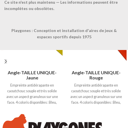
Ce site n'est plus maintenu — Les informations peuvent être
incomplètes ou obsolètes.
Playgones : Conception et installation d'aires de jeux &
espaces sportifs depuis 1975
Angle-TAILLE UNIQUE-
Angle-TAILLE UNIQUE-
Jaune
Rouge
Empreinte antidérapante en
Empreinte antidérapante en
caoutchouc souple et très solide
caoutchouc souple et très solide
avec un aspect granuleux sur une
avec un aspect granuleux sur une
face. 4 coloris disponibles : Bleu,
face. 4 coloris disponibles : Bleu,
Rouge, Vert et Jaune. Dimensions :
Rouge, Vert et Jaune. Dimensions :
27 x 27 x 7 cm. Epaisseur 3mm.
27 x 27 x 7 cm. Epaisseur 3mm.