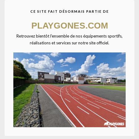
CE SITE FAIT DÉSORMAIS PARTIE DE
Agrandir
PLAYGONES.COM
Retrouvez bientôt l'ensemble de nos équipements sportifs,
réalisations et services sur notre site officiel.
Accueil
CATALOGUE SPORTPLAY
Petit matériel sportif
Athlétisme
Lancer
Disque à lancer-1.25kg-
Disque à lancer en caoutchouc avec pastilles de couleur permettant de
les reconnaître plus rapidement. Poids : 1,25kg. Coloris : Noir.