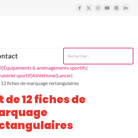
Contactez-nous
ntact
l
Équipements & aménagements sportifs
matériel sportif
Athlétisme
Lancer
 12 fiches de marquage rectangulaires
t de 12 fiches de
arquage
ctangulaires