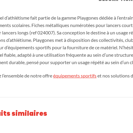
Playgones
l d’athlétisme fait partie de la gamme Playgones dédiée à l’entraîn
Conception
Marque et
ments scolaires. Fiches métalliques numérotées pour lancers court
&
partenaires
r lancers longs (ref 024007). Sa conception le destine à un usage r
fabrication
ons d’athlétisme. Playgones met à disposition des collectivités, clu
r d’équipements sportifs pour la fourniture de ce matériel. N’hésite
Aires de jeux
l fiable, adapté à une utilisation fréquente au sein d’une structure
ent durable, pensé pour supporter un usage répété au sein d’un c
 l’ensemble de notre offre
équipements sportifs
et nos solutions 
Mobilier urba
Parlon
its similaires