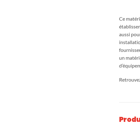
Ce matérie
établisse
aussi pou
installati
fournisseu
un matérie
d’équipem
Retrouvez
Produ