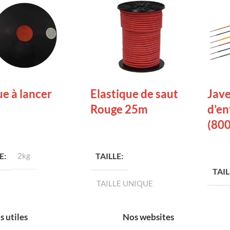
e à lancer
Elastique de saut
Jave
Rouge 25m
d’e
(800
LA SUITE
LIRE LA SUITE
LIRE
E
2kg
TAILLE
TAIL
TAILLE UNIQUE
s utiles
Nos websites