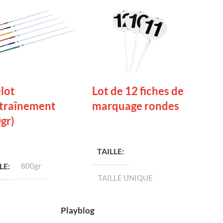
lot
Lot de 12 fiches de
ntraînement
marquage rondes
gr)
LIRE LA SUITE
 LA SUITE
TAILLE
LE
800gr
TAILLE UNIQUE
Playblog