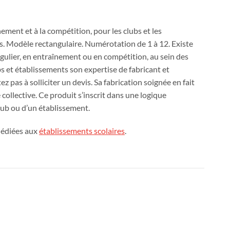
ement et à la compétition, pour les clubs et les
On
s. Modèle rectangulaire. Numérotation de 1 à 12. Existe
recrute !
égulier, en entraînement ou en compétition, au sein des
bs et établissements son expertise de fabricant et
z pas à solliciter un devis. Sa fabrication soignée en fait
Sports urbains
 collective. Ce produit s’inscrit dans une logique
lub ou d’un établissement.
dédiées aux
établissements scolaires
.
in
Pose et
s de votre projet - Cliquez ici - Notre équipe vous répond 
installation