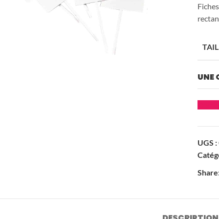
Jeux inclusifs
Jeux rotatifs
Fiches
rectan
Jeux à grimper
Les jeux de rôle
TAIL
Panneaux inclusifs
Parcours d’équil
UNE 
ues
Deman
Structures à corde
Toboggans
UGS :
Catégo
Share
À propos
L'équipe :
de
Les Gones
DESCRIPTION