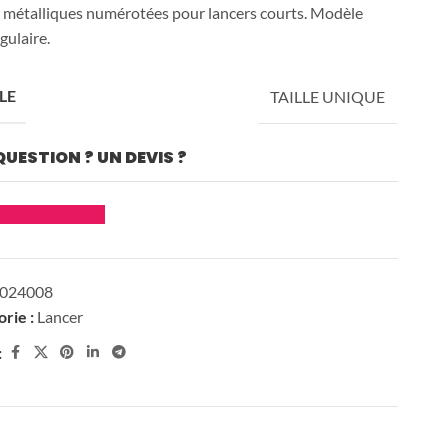
 métalliques numérotées pour lancers courts. Modèle
gulaire.
LE
TAILLE UNIQUE
ibre
QUESTION ? UN DEVIS ?
der un devis
024008
rie :
Lancer
:
Le studio
Bureau
design
d'étude