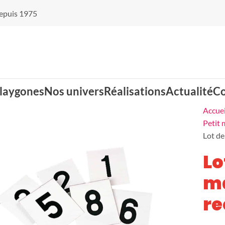
 depuis 1975
laygones
Nos univers
Réalisations
Actualité
Co
Accuei
Petit 
Lot de
Balançoires nid
Cabanes
Lo
d'oiseaux
m
Jeux d'eau
Jeux d'optique
re