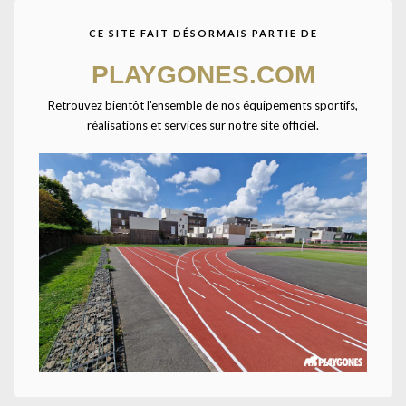
CE SITE FAIT DÉSORMAIS PARTIE DE
Agrandir
PLAYGONES.COM
Retrouvez bientôt l'ensemble de nos équipements sportifs,
réalisations et services sur notre site officiel.
Accueil
CATALOGUE SPORTPLAY
Petit matériel sportif
Fitness
Cordes à sauter
Corde de gymnastique-5m-Bleu
Corde 5m tressée en polypropylène brillant.
Conforme aux normes FIG. Bleu / Vert / Jaune / Rouge / Orange