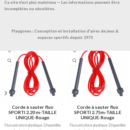
Ce site n'est plus maintenu — Les informations peuvent être
incomplètes ou obsolètes.
CONTACTEZ-NOUS
Produits similaires
Playgones : Conception et installation d'aires de jeux &
espaces sportifs depuis 1975
Corde à sauter fluo
Corde à sauter fluo
SPORTI 2.20 m-TAILLE
SPORTI 2.75m-TAILLE
UNIQUE-Rouge
UNIQUE-Rouge
Fluo unicolore plastique. Disponible
Fluo unicolore plastique. Disponible