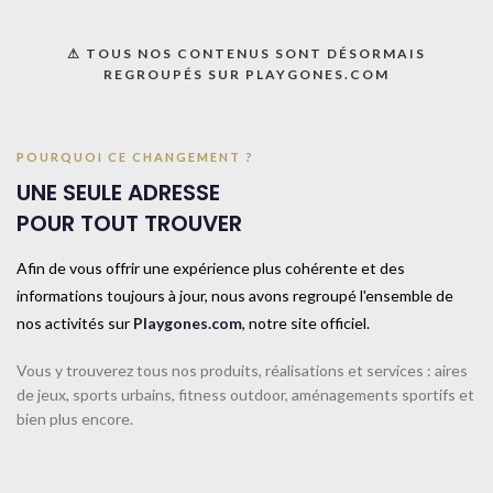
UNE QUESTION ? UN DEVIS ?
⚠ TOUS NOS CONTENUS SONT DÉSORMAIS
Décrivez votre projet
REGROUPÉS SUR PLAYGONES.COM
Confiez-nous la pose
Ajouter à la liste
POURQUOI CE CHANGEMENT ?
UNE SEULE ADRESSE
UGS :
044092
POUR TOUT TROUVER
Catégorie :
Cordes à sauter
Share:
Afin de vous offrir une expérience plus cohérente et des
informations toujours à jour, nous avons regroupé l'ensemble de
nos activités sur
Playgones.com
, notre site officiel.
Informations complémentaires
TAILLE
5m
Vous y trouverez tous nos produits, réalisations et services : aires
de jeux, sports urbains, fitness outdoor, aménagements sportifs et
bien plus encore.
COULEUR
Bleu