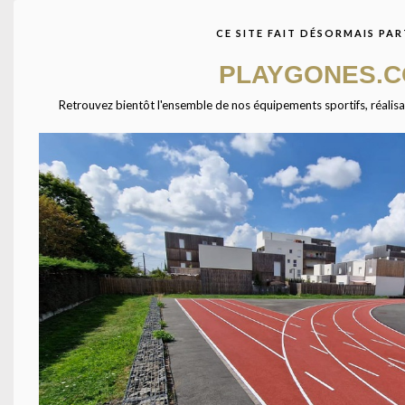
avec des centaines de
fournisseurs à travers
CE SITE FAIT DÉSORMAIS PAR
l’Europe. Ensemble étudions
votre projet afin de vous
PLAYGONES.
présenter les équipements
qui combleront vos
Retrouvez bientôt l'ensemble de nos équipements sportifs, réalisatio
attentes.
Agrandir