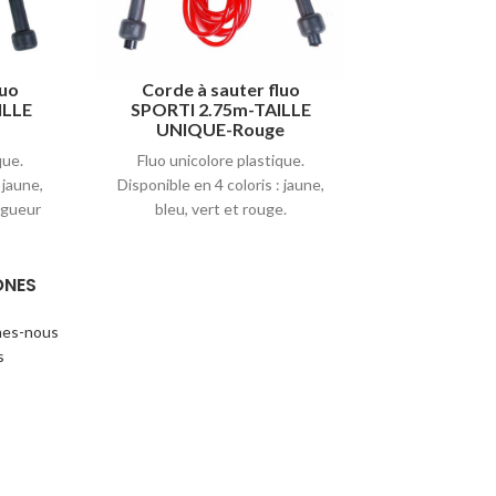
luo
Corde à sauter fluo
Corde à sa
ILLE
SPORTI 2.75m-TAILLE
TAILLE
UNIQUE-Rouge
Corde à saute
que.
Fluo unicolore plastique.
en aluminium
 jaune,
Disponible en 4 coloris : jaune,
pour une mei
ngueur
bleu, vert et rouge.
main. Câble 
protégé par u
PVC pour u
ONES
vitesse. Syst
à bille à l’inté
es-nous
Idéal pour les
s
cross train
ajustable. C