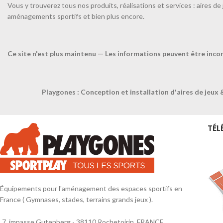
Vous y trouverez tous nos produits, réalisations et services : aires de 
aménagements sportifs et bien plus encore.
Corde a sauter en chanvre-
TAILLE UNIQUE-
Ce site n'est plus maintenu — Les informations peuvent être inco
Corde à sauter en chanvre avec
embout renforcé.
Playgones : Conception et installation d'aires de jeux 
TÉL
Équipements pour l'aménagement des espaces sportifs en
France ( Gymnases, stades, terrains grands jeux ).
7, impasse Gutenberg - 38110 Rochetoirin, FRANCE