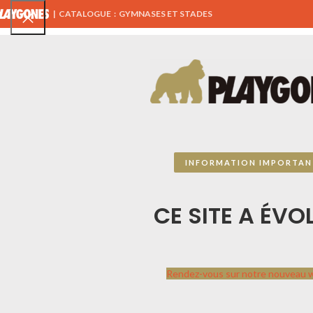
|
CATALOGUE : GYMNASES ET STADES
TOUS NOS PRODUITS
AIRES DE JEUX
ÉQUIPEMENTS 
MENU SPORTPLAY
INFORMATION IMPORTAN
CATALOGUE SPORTPLAY
CE SITE A ÉVOL
PLAYGONES
Sportplay
par
Playgones
Contactez-nous, ce
Rendez-vous sur notre nouveau 
catalogue n’est pas
exhaustif, nous travaillons