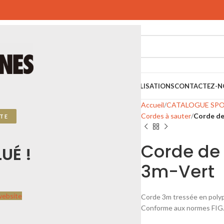
SPORTIFS
SPORTS URBAINS
PLAYGONES
RÉALISATIONS
CONTACTEZ-N
Accueil
CATALOGUE SP
Cordes à sauter
Corde de
TE
Corde de
UÉ !
3m-Vert
website
Corde 3m tressée en polypr
Conforme aux normes FIG. 