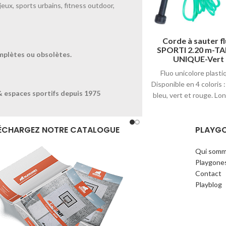
jeux, sports urbains, fitness outdoor,
Corde à sauter fluo
Corde à sauter f
SPORTI 2.20 m-TAILLE
SPORTI 2.20 m-TA
mplètes ou obsolètes.
UNIQUE-Bleu
UNIQUE-Vert
Fluo unicolore plastique.
Fluo unicolore plasti
Disponible en 4 coloris : jaune,
Disponible en 4 coloris :
& espaces sportifs depuis 1975
bleu, vert et rouge. Longueur
bleu, vert et rouge. Lo
2,20m.
2,20m.
ÉCHARGEZ NOTRE CATALOGUE
PLAYG
Qui somm
Playgone
Contact
Playblog