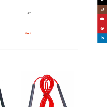
Insta
3m
YouT
Pinte
Vert
linked