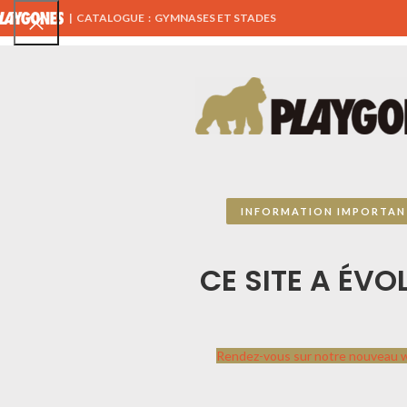
|
CATALOGUE : GYMNASES ET STADES
TOUS NOS PRODUITS
AIRES DE JEUX
ÉQUIPEMENTS 
INFORMATION IMPORTAN
CE SITE A ÉVOL
Rendez-vous sur notre nouveau 
,
TRIBUNE
GYMNASE
TRIBUN
Les tribunes, Palais
Trib