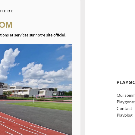
ase de
TIE DE
gères
COM
ns et services sur notre site officiel.
tribunes d'un gymnase
rniture et pose des
tribunes du gymnase
KER de la ...
LA SUITE
ÉCHARGEZ NOTRE CATALOGUE
PLAYG
Qui somm
Playgone
Contact
Playblog