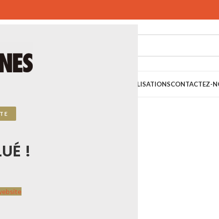
SPORTIFS
SPORTS URBAINS
PLAYGONES
RÉALISATIONS
CONTACTEZ-N
TE
UÉ !
website
E
unes du