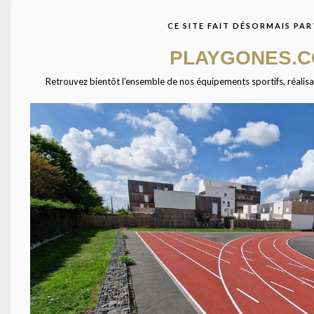
de Sports,
gymn
CE SITE FAIT DÉSORMAIS PAR
Castelnau-Le-Lez
Fou
PLAYGONES.
Retrouvez bientôt l'ensemble de nos équipements sportifs, réalisatio
Les tribunes du Palais de Sports de
Installation des 
Castelnau-Le-Lez Plus de 3000 coques
de Fougères Fou
installées par Playgones pour agencer les
sièges pour les 
tribunes lors d...
Justy SPEC
LIRE LA SUITE
LIRE 
TÉL
Équipements pour l'aménagement des espaces sportifs en
France ( Gymnases, stades, terrains grands jeux ).