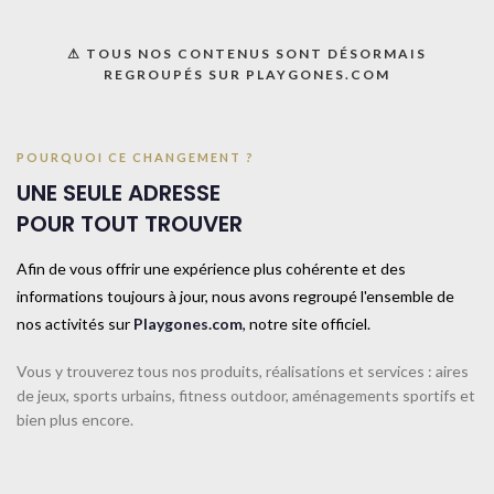
Ajouter à la liste
⚠ TOUS NOS CONTENUS SONT DÉSORMAIS
REGROUPÉS SUR PLAYGONES.COM
UGS :
033120
Catégorie :
Gymnastique rythmique
Share:
POURQUOI CE CHANGEMENT ?
UNE SEULE ADRESSE
POUR TOUT TROUVER
Informations complémentaires
TAILLE
TAILLE UNIQUE
Afin de vous offrir une expérience plus cohérente et des
informations toujours à jour, nous avons regroupé l'ensemble de
nos activités sur
Playgones.com
, notre site officiel.
COULEUR
Blanc
Vous y trouverez tous nos produits, réalisations et services : aires
de jeux, sports urbains, fitness outdoor, aménagements sportifs et
bien plus encore.
CONTACTEZ-NOUS