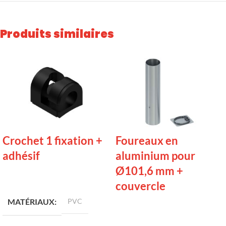
Produits similaires
Crochet 1 fixation +
Foureaux en
adhésif
aluminium pour
Ø101,6 mm +
LIRE LA SUITE
couvercle
MATÉRIAUX
PVC
LIRE LA SUITE