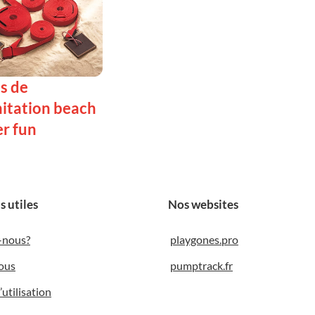
s de
mitation beach
r fun
LA SUITE
s utiles
Nos websites
-nous?
playgones.pro
ous
pumptrack.fr
utilisation