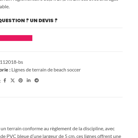
able.
QUESTION ? UN DEVIS ?
der un devis
ibre
112018-bs
rie :
Lignes de terrain de beach soccer
:
Le studio
Bureau
un terrain conforme au règlement de la discipline, avec
design
d'étude
de PVC bleue d’une largeur de 5 cm, ces lignes offrent une