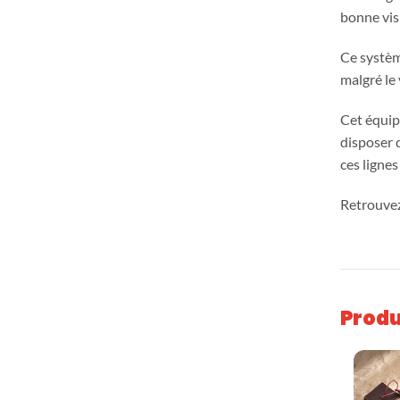
bonne visi
Ce systèm
malgré le
Cet équip
disposer 
ces ligne
Retrouvez
Produ