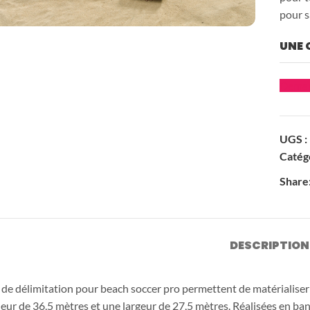
Jeux inclusifs
Jeux rotatifs
pour s
UNE 
Jeux à grimper
Les jeux de rôle
Deman
Panneaux inclusifs
Parcours d’équil
UGS :
ues
Structures à corde
Toboggans
Catégo
Share
DESCRIPTION
À propos
L'équipe :
s de délimitation pour beach soccer pro permettent de matérialiser 
de
Les Gones
eur de 36,5 mètres et une largeur de 27,5 mètres. Réalisées en ban