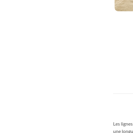
Jeux de sable
Jeux d’équilibre
Jeux sur ressort
Jeux à bascule
Les touptis
Méga jeux
Parcours en bois à
Structures ludiq
grimper
multi-activités
Tyroliennes
Voir tout →
Les ligne
une longu