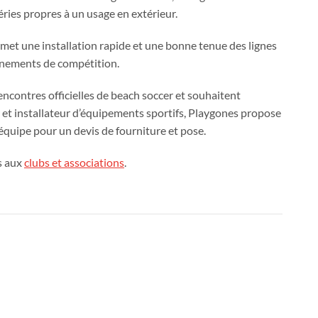
éries propres à un usage en extérieur.
rmet une installation rapide et une bonne tenue des lignes
On
aînements de compétition.
recrute !
encontres officielles de beach soccer et souhaitent
 et installateur d’équipements sportifs, Playgones propose
Sports urbains
équipe pour un devis de fourniture et pose.
s aux
clubs et associations
.
in
Pose et
s de votre projet - Cliquez ici - Notre équipe vous répond 
installation