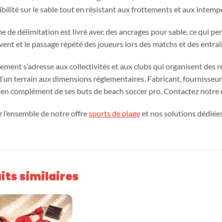
Playgones
bilité sur le sable tout en résistant aux frottements et aux intemp
e de délimitation est livré avec des ancrages pour sable, ce qui pe
Conception
Marque et
 vent et le passage répété des joueurs lors des matchs et des entr
&
partenaires
fabrication
ement s’adresse aux collectivités et aux clubs qui organisent des r
d’un terrain aux dimensions réglementaires. Fabricant, fournisseur
Aires de jeux
s en complément de ses buts de beach soccer pro. Contactez notre 
 l’ensemble de notre offre
sports de plage
et nos solutions dédiée
its similaires
Mobilier urba
Parlon