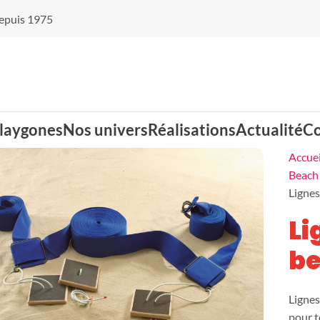
 depuis 1975
laygones
Nos univers
Réalisations
Actualité
Co
Accuei
Beach
Lignes
Balançoires nid
Cabanes
Li
d'oiseaux
be
Jeux d'eau
Jeux d'optique
Lignes
pour t