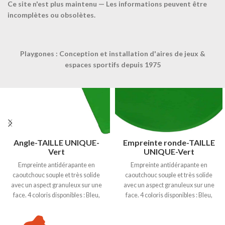
Ce site n'est plus maintenu — Les informations peuvent être
Produits similaires
incomplètes ou obsolètes.
Playgones : Conception et installation d'aires de jeux &
espaces sportifs depuis 1975
Angle-TAILLE UNIQUE-
Empreinte ronde-TAILLE
Vert
UNIQUE-Vert
Empreinte antidérapante en
Empreinte antidérapante en
caoutchouc souple et très solide
caoutchouc souple et très solide
avec un aspect granuleux sur une
avec un aspect granuleux sur une
face. 4 coloris disponibles : Bleu,
face. 4 coloris disponibles : Bleu,
Rouge, Vert et Jaune. Dimensions :
Rouge, Vert et Jaune. Epaisseur
27 x 27 x 7 cm. Epaisseur 3mm.
3mm. Ø25cm.