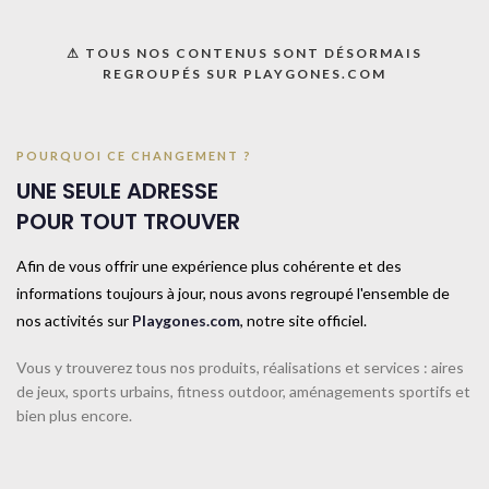
Ajouter à la liste
⚠ TOUS NOS CONTENUS SONT DÉSORMAIS
REGROUPÉS SUR PLAYGONES.COM
UGS :
069051U
Catégorie :
Disques et repérage au sol
POURQUOI CE CHANGEMENT ?
Share:
UNE SEULE ADRESSE
POUR TOUT TROUVER
Informations complémentaires
Afin de vous offrir une expérience plus cohérente et des
TAILLE
TAILLE UNIQUE
informations toujours à jour, nous avons regroupé l'ensemble de
nos activités sur
Playgones.com
, notre site officiel.
COULEUR
Rouge
Vous y trouverez tous nos produits, réalisations et services : aires
de jeux, sports urbains, fitness outdoor, aménagements sportifs et
bien plus encore.
CONTACTEZ-NOUS