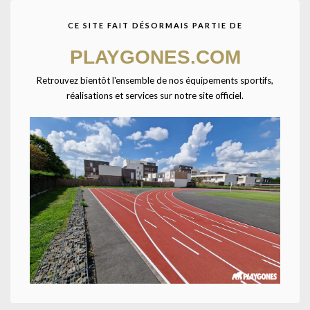
Agrandir
CE SITE FAIT DÉSORMAIS PARTIE DE
PLAYGONES.COM
Retrouvez bientôt l'ensemble de nos équipements sportifs,
réalisations et services sur notre site officiel.
Accueil
CATALOGUE SPORTPLAY
Petit matériel sportif
Disques et repérage au sol
Latte vinyle (L’unité)-TAILLE UNIQUE-Rouge
Latte L.40 cm x l.4 cm.
UNE QUESTION ? UN DEVIS ?
Décrivez votre projet
Confiez-nous la pose