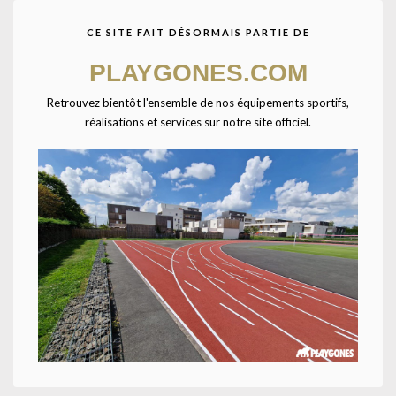
CE SITE FAIT DÉSORMAIS PARTIE DE
Agrandir
PLAYGONES.COM
Retrouvez bientôt l'ensemble de nos équipements sportifs,
Accueil
CATALOGUE SPORTPLAY
Petit matériel sportif
réalisations et services sur notre site officiel.
Matériels d'entrainement
Jalon 100 cm-TAILLE UNIQUE-Bleu
Disponible en 3 coloris : Jaune / Rouge / Bleu. Longeur 100cm.
UNE QUESTION ? UN DEVIS ?
Décrivez votre projet
Confiez-nous la pose
Ajouter à la liste