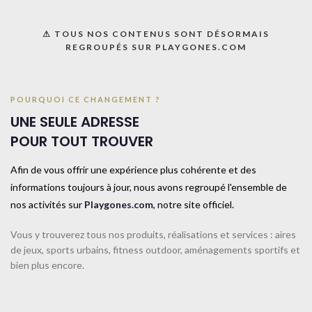
UGS :
063022M
Catégorie :
Matériels d'entrainement
⚠ TOUS NOS CONTENUS SONT DÉSORMAIS
REGROUPÉS SUR PLAYGONES.COM
Share:
Informations complémentaires
POURQUOI CE CHANGEMENT ?
UNE SEULE ADRESSE
TAILLE
TAILLE UNIQUE
POUR TOUT TROUVER
Afin de vous offrir une expérience plus cohérente et des
COULEUR
Bleu
informations toujours à jour, nous avons regroupé l'ensemble de
nos activités sur
Playgones.com
, notre site officiel.
CONTACTEZ-NOUS
Vous y trouverez tous nos produits, réalisations et services : aires
de jeux, sports urbains, fitness outdoor, aménagements sportifs et
bien plus encore.
Produits similaires