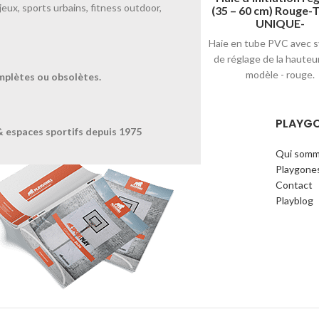
jeux, sports urbains, fitness outdoor,
(35 – 60 cm) Rouge-
Très pratiques, ces haies se
UNIQUE-
redressent automatiquement.
Haie en tube PVC avec 
Larg. 70cm - 50cm - blanc / bleu.
de réglage de la hauteur
modèle - rouge.
mplètes ou obsolètes.
ÉCHARGEZ NOTRE CATALOGUE
PLAYG
& espaces sportifs depuis 1975
Qui somm
Playgone
Contact
Playblog