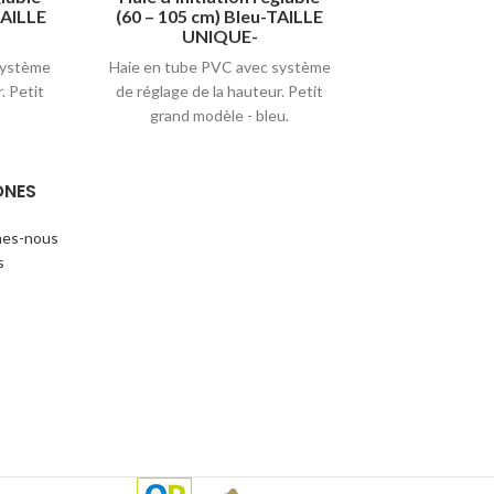
TAILLE
(60 – 105 cm) Bleu-TAILLE
Haie en PVC re
UNIQUE-
et facile à t
système
Haie en tube PVC avec système
stocker. 3
. Petit
de réglage de la hauteur. Petit
grand modèle - bleu.
ONES
es-nous
s