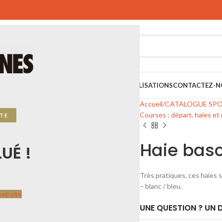
SPORTIFS
SPORTS URBAINS
PLAYGONES
RÉALISATIONS
CONTACTEZ-N
Accueil
CATALOGUE SP
Courses : départ, haies et 
TE
Haie bas
UÉ !
Très pratiques, ces haies
– blanc / bleu.
website
UNE QUESTION ? UN D