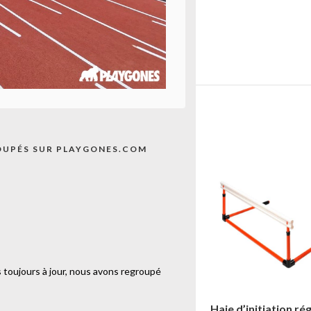
E
OUPÉS SUR PLAYGONES.COM
 toujours à jour, nous avons regroupé
Haie basculante-50cm-
Haie d’initiation ré