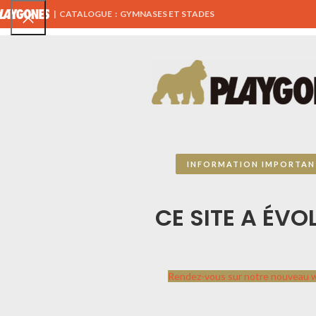
|
CATALOGUE : GYMNASES ET STADES
TOUS NOS PRODUITS
AIRES DE JEUX
ÉQUIPEMENTS 
MENU SPORTPLAY
INFORMATION IMPORTAN
CATALOGUE SPORTPLAY
CE SITE A ÉVOL
PLAYGONES
Sportplay
par
Playgones
Contactez-nous, ce
Rendez-vous sur notre nouveau 
catalogue n’est pas
exhaustif, nous travaillons