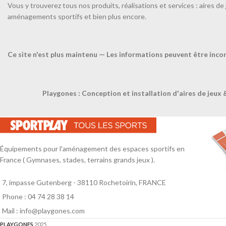
Vous y trouverez tous nos produits, réalisations et services : aires de 
Très pratiques, ces haies se
aménagements sportifs et bien plus encore.
redressent automatiquement.
Larg. 70cm - 26cm - blanc /
jaune.
Ce site n'est plus maintenu — Les informations peuvent être inco
TÉL
Playgones : Conception et installation d'aires de jeux 
Équipements pour l'aménagement des espaces sportifs en
France ( Gymnases, stades, terrains grands jeux ).
7, impasse Gutenberg - 38110 Rochetoirin, FRANCE
Phone : 04 74 28 38 14
Mail : info@playgones.com
PLAYGONES
2025