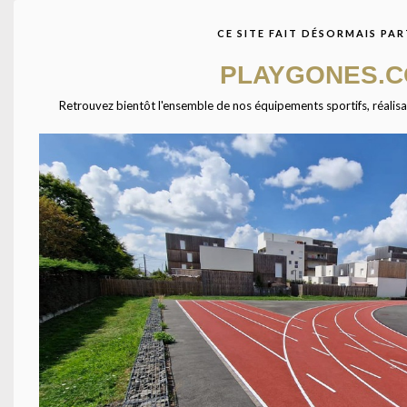
avec des centaines de
fournisseurs à travers
CE SITE FAIT DÉSORMAIS PAR
l’Europe. Ensemble étudions
votre projet afin de vous
PLAYGONES.
présenter les équipements
qui combleront vos
Retrouvez bientôt l'ensemble de nos équipements sportifs, réalisatio
attentes.
Agrandir