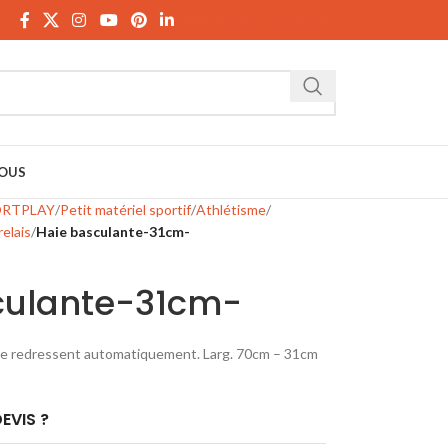
Télécharger le catalogue
OUS
ORTPLAY
Petit matériel sportif
Athlétisme
relais
Haie basculante-31cm-
culante-31cm-
 se redressent automatiquement. Larg. 70cm – 31cm
EVIS ?