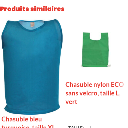
Produits similaires
Chasuble nylon ECO
sans velcro, taille L,
vert
LIRE LA SUITE
Chasuble bleu
turquoise, taille XL
TAILLE
L