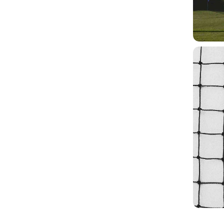
Jeux de sable
Jeux d’équilibre
Jeux sur ressort
Jeux à bascule
Les touptis
Méga jeux
Parcours en bois à
Structures ludiq
grimper
multi-activités
Tyroliennes
Voir tout →