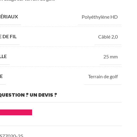
ÉRIAUX
Polyéthylène HD
 DE FIL
Câblé 2,0
ibre
LLE
25 mm
E
Terrain de golf
QUESTION ? UN DEVIS ?
der un devis
Le studio
Bureau
design
d'étude
S77020-25