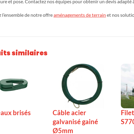
ture et pose. Contactez nos équipes pour obtenir un devis adapté à
 l’ensemble de notre offre
aménagements de terrain
et nos soluti
its similaires
aux brisés
Câble acier
File
galvanisé gainé
S77
LA SUITE
Ø5mm