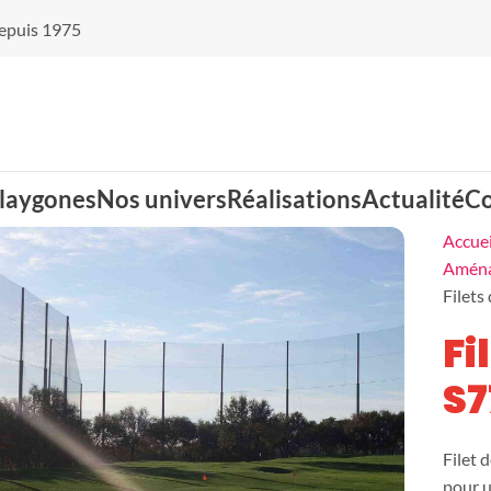
 depuis 1975
laygones
Nos univers
Réalisations
Actualité
Co
Accuei
Aména
Filets
Balançoires nid
Cabanes
Fi
d'oiseaux
S7
Jeux d'eau
Jeux d'optique
Filet 
pour u