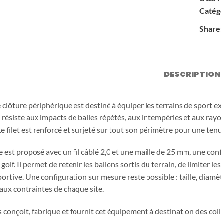
Playgones
Catégo
Share
Conception
Marque et
&
partenaires
fabrication
DESCRIPTION
Aires de jeux
de clôture périphérique est destiné à équiper les terrains de sport
il résiste aux impacts de balles répétés, aux intempéries et aux ra
Le filet est renforcé et surjeté sur tout son périmètre pour une ten
 est proposé avec un fil câblé 2,0 et une maille de 25 mm, une co
 golf. Il permet de retenir les ballons sortis du terrain, de limiter 
Mobilier urba
sportive. Une configuration sur mesure reste possible : taille, diamètr
Parlon
 aux contraintes de chaque site.
conçoit, fabrique et fournit cet équipement à destination des colle