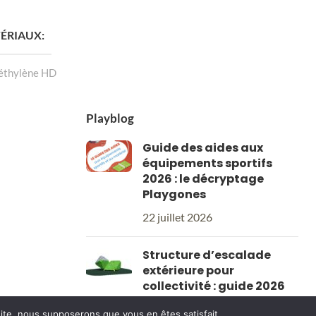
 LA SUITE
LIRE LA SUITE
ÉRIAUX
éthylène HD
 DE FIL
Playblog
Guide des aides aux
é 2,5
équipements sportifs
2026 : le décryptage
LLE
145 mm
Playgones
22 juillet 2026
E
Structure d’escalade
extérieure pour
etball, football
collectivité : guide 2026
4 juillet 2026
 site, nous supposerons que vous en êtes satisfait.