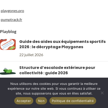
playgones.pro
pumptrack.fr
Playblog
Guide des aides aux équipements sportifs
2026 : le décryptage Playgones
22 juillet 2026
Structure d’escalade extérieure pour
collectivité : guide 2026
4 juillet 2026
Nous utilisons des cookies pour vous garantir la meilleure
PLAYGONES
2026
expérience sur notre site web. Si vous continuez à utiliser ce
site, nous supposerons que vous en êtes satisfait.
Accepter
Non
Politique de confidentialité