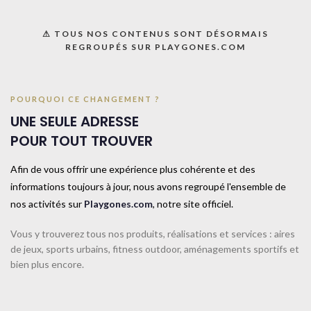
UGS :
099333
⚠ TOUS NOS CONTENUS SONT DÉSORMAIS
Catégorie :
Initiation lancer
REGROUPÉS SUR PLAYGONES.COM
Share:
POURQUOI CE CHANGEMENT ?
Informations complémentaires
UNE SEULE ADRESSE
TAILLE
400 gr
POUR TOUT TROUVER
Afin de vous offrir une expérience plus cohérente et des
CONTACTEZ-NOUS
informations toujours à jour, nous avons regroupé l'ensemble de
nos activités sur
Playgones.com
, notre site officiel.
Produits similaires
Vous y trouverez tous nos produits, réalisations et services : aires
de jeux, sports urbains, fitness outdoor, aménagements sportifs et
bien plus encore.