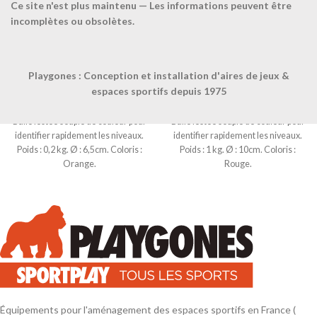
Ce site n'est plus maintenu — Les informations peuvent être
incomplètes ou obsolètes.
Playgones : Conception et installation d'aires de jeux &
espaces sportifs depuis 1975
Balle lestée souple-0.2kg-
Balle lestée souple-1kg-
Balle lestée souple de couleur pour
Balle lestée souple de couleur pour
identifier rapidement les niveaux.
identifier rapidement les niveaux.
Poids : 0,2 kg. Ø : 6,5cm. Coloris :
Poids : 1 kg. Ø : 10cm. Coloris :
Orange.
Rouge.
Équipements pour l'aménagement des espaces sportifs en France (