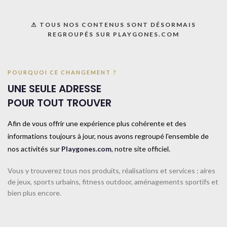
Catégorie :
Matériel scolaire
Share:
⚠ TOUS NOS CONTENUS SONT DÉSORMAIS
REGROUPÉS SUR PLAYGONES.COM
Informations complémentaires
TAILLE
POURQUOI CE CHANGEMENT ?
TAILLE UNIQUE
UNE SEULE ADRESSE
POUR TOUT TROUVER
COULEUR
Rouge
Afin de vous offrir une expérience plus cohérente et des
informations toujours à jour, nous avons regroupé l'ensemble de
CONTACTEZ-NOUS
nos activités sur
Playgones.com
, notre site officiel.
Vous y trouverez tous nos produits, réalisations et services : aires
de jeux, sports urbains, fitness outdoor, aménagements sportifs et
Produits similaires
bien plus encore.