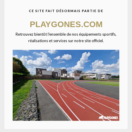
CE SITE FAIT DÉSORMAIS PARTIE DE
Accueil
CATALOGUE SPORTPLAY
Petit matériel sportif
PLAYGONES.COM
Matériel scolaire
Retrouvez bientôt l'ensemble de nos équipements sportifs,
réalisations et services sur notre site officiel.
Dessus de brique 24x6x3cm-TAILLE UNIQUE-
Rouge
Dessus de brique 24x6x3cm.
UNE QUESTION ? UN DEVIS ?
Décrivez votre projet
Confiez-nous la pose
Ajouter à la liste
UGS :
099086