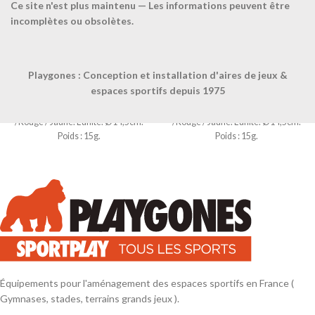
Ce site n'est plus maintenu — Les informations peuvent être
incomplètes ou obsolètes.
Playgones : Conception et installation d'aires de jeux &
Anneau à lancer PVC-
Anneau à lancer PVC-
TAILLE UNIQUE-Jaune
TAILLE UNIQUE-Rouge
espaces sportifs depuis 1975
Disponible en 4 coloris. Bleu / Vert
Disponible en 4 coloris. Bleu / Vert
/Rouge / Jaune. L'unité. Ø14,5cm.
/Rouge / Jaune. L'unité. Ø14,5cm.
Poids : 15g.
Poids : 15g.
Équipements pour l'aménagement des espaces sportifs en France (
Gymnases, stades, terrains grands jeux ).