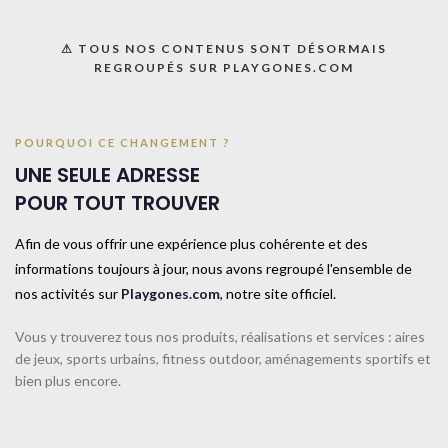
Informations complémentaires
⚠ TOUS NOS CONTENUS SONT DÉSORMAIS
REGROUPÉS SUR PLAYGONES.COM
TAILLE
TAILLE UNIQUE
POURQUOI CE CHANGEMENT ?
COULEUR
Rouge
UNE SEULE ADRESSE
POUR TOUT TROUVER
CONTACTEZ-NOUS
Afin de vous offrir une expérience plus cohérente et des
informations toujours à jour, nous avons regroupé l'ensemble de
Produits similaires
nos activités sur
Playgones.com
, notre site officiel.
Vous y trouverez tous nos produits, réalisations et services : aires
de jeux, sports urbains, fitness outdoor, aménagements sportifs et
bien plus encore.