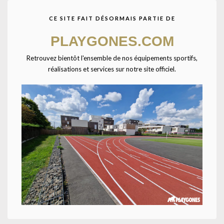
CE SITE FAIT DÉSORMAIS PARTIE DE
Dé mousse-TAILLE UNIQUE-Rouge
PLAYGONES.COM
En mousse polyuréthane brut. Numérotation des faces de 1 à 6.
Retrouvez bientôt l'ensemble de nos équipements sportifs,
Disponible en 4 coloris (Jaune, Rouge, Bleu, Vert*). Dimensions :
réalisations et services sur notre site officiel.
16x16x16cm. Poids : 155g.
UNE QUESTION ? UN DEVIS ?
Décrivez votre projet
Confiez-nous la pose
Ajouter à la liste
UGS :
099300
Catégorie :
Matériel scolaire
Share: