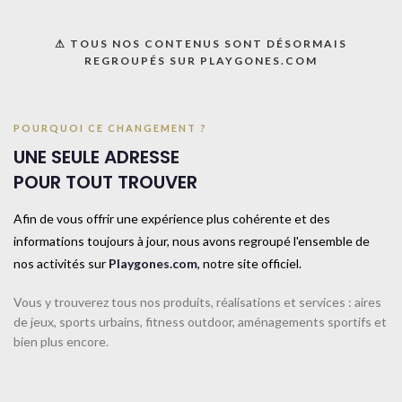
UGS :
044036B
Catégorie :
Cordes à sauter
⚠ TOUS NOS CONTENUS SONT DÉSORMAIS
REGROUPÉS SUR PLAYGONES.COM
Share:
Informations complémentaires
POURQUOI CE CHANGEMENT ?
UNE SEULE ADRESSE
TAILLE
TAILLE UNIQUE
POUR TOUT TROUVER
Afin de vous offrir une expérience plus cohérente et des
COULEUR
Rouge
informations toujours à jour, nous avons regroupé l'ensemble de
nos activités sur
Playgones.com
, notre site officiel.
CONTACTEZ-NOUS
Vous y trouverez tous nos produits, réalisations et services : aires
de jeux, sports urbains, fitness outdoor, aménagements sportifs et
bien plus encore.
Produits similaires