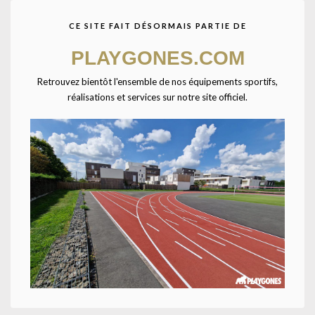
CE SITE FAIT DÉSORMAIS PARTIE DE
Agrandir
PLAYGONES.COM
Retrouvez bientôt l'ensemble de nos équipements sportifs,
Accueil
CATALOGUE SPORTPLAY
Petit matériel sportif
réalisations et services sur notre site officiel.
Matériels d'entrainement
Cône souple en caoutchouc-35cm-Vert
Base ronde large, très stable. Hauteur : 35cm. Poids : 700g.
UNE QUESTION ? UN DEVIS ?
Décrivez votre projet
Confiez-nous la pose
Ajouter à la liste