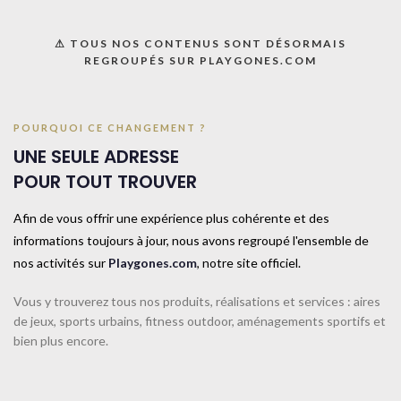
UGS :
063330
Catégorie :
Matériels d'entrainement
⚠ TOUS NOS CONTENUS SONT DÉSORMAIS
REGROUPÉS SUR PLAYGONES.COM
Share:
Informations complémentaires
POURQUOI CE CHANGEMENT ?
UNE SEULE ADRESSE
TAILLE
35cm
POUR TOUT TROUVER
Afin de vous offrir une expérience plus cohérente et des
COULEUR
Vert
informations toujours à jour, nous avons regroupé l'ensemble de
nos activités sur
Playgones.com
, notre site officiel.
CONTACTEZ-NOUS
Vous y trouverez tous nos produits, réalisations et services : aires
de jeux, sports urbains, fitness outdoor, aménagements sportifs et
bien plus encore.
Produits similaires