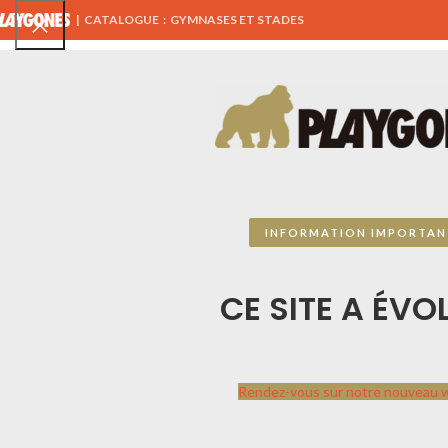
|
CATALOGUE : GYMNASES ET STADES
TOUS NOS PRODUITS
AIRES DE JEUX
ÉQUIPEMENTS 
MENU SPORTPLAY
INFORMATION IMPORTAN
CATALOGUE SPORTPLAY
CE SITE A ÉVOL
PLAYGONES
Sportplay
par
Playgones
Contactez-nous, ce
Rendez-vous sur notre nouveau 
catalogue n’est pas
exhaustif, nous travaillons