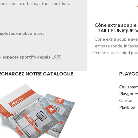
jeux, sports urbains, fitness outdoor,
Cône extra souple SEA-
Cône extra souple
TAILLE UNIQUE-Orange
TAILLE UNIQUE-V
mplètes ou obsolètes.
Cône extra souple avec une
Cône extra souple ave
embase ronde, incassable, il
embase ronde, incassab
s’écrase sous le pied pour éviter
s’écrase sous le pied pou
& espaces sportifs depuis 1975
tous risques de chutes.
tous risques de chu
Disponible en 6 coloris : Jaune /
Disponible en 6 coloris :
ÉCHARGEZ NOTRE CATALOGUE
PLAYG
Rouge / Vert / Orange / Violet /
Rouge / Vert / Orange / 
Bleu. Hauteur 15cm. + produit :
Bleu. Hauteur 15cm. + pr
incassable.
incassable.
Qui somm
Playgone
Contact
Playblog