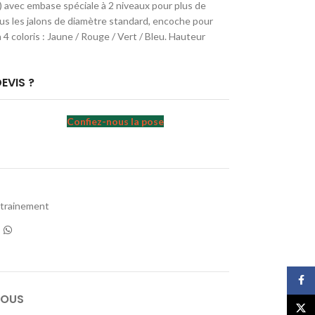
) avec embase spéciale à 2 niveaux pour plus de
tous les jalons de diamètre standard, encoche pour
 4 coloris : Jaune / Rouge / Vert / Bleu. Hauteur
EVIS ?
Confiez-nous la pose
ntrainement
Face
NOUS
X