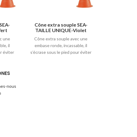
 SEA-
Cône extra souple SEA-
Implants à 
ert
TAILLE UNIQUE-Violet
UNIQU
c une
Cône extra souple avec une
Implants d’
le, il
embase ronde, incassable, il
synthétique pou
r éviter
s’écrase sous le pied pour éviter
et le repérag
tes.
tous risques de chutes.
d’un zone de 
 Jaune /
Disponible en 6 coloris : Jaune /
ou permanente
ONES
Violet /
Rouge / Vert / Orange / Violet /
grâce à son 
oduit :
Bleu. Hauteur 15cm. + produit :
pouvez en fonc
incassable.
soit le visser 
es-nous
souple ou s’aid
s
le terrain est p
disponibles : B
et Rouge