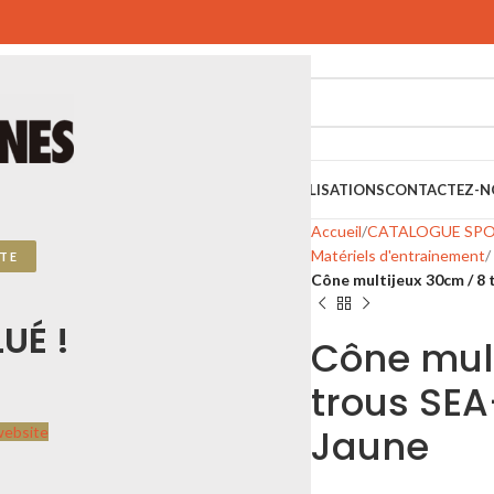
SPORTIFS
SPORTS URBAINS
PLAYGONES
RÉALISATIONS
CONTACTEZ-N
Accueil
CATALOGUE SP
Matériels d'entrainement
TE
Cône multijeux 30cm / 8
UÉ !
Cône mult
trous SEA
Jaune
website