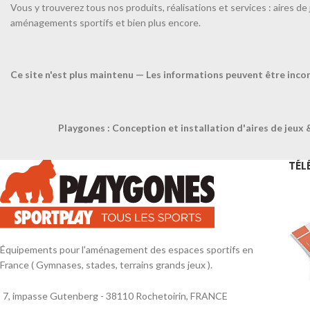
Vous y trouverez tous nos produits, réalisations et services : aires de 
aménagements sportifs et bien plus encore.
Cône extra souple SEA-
TAILLE UNIQUE-Bleu
Ce site n'est plus maintenu — Les informations peuvent être inco
Cône extra souple avec une
embase ronde, incassable, il
s’écrase sous le pied pour éviter
Playgones : Conception et installation d'aires de jeux 
tous risques de chutes.
Disponible en 6 coloris : Jaune /
TÉL
Rouge / Vert / Orange / Violet /
Bleu. Hauteur 15cm. + produit :
incassable.
Équipements pour l'aménagement des espaces sportifs en
France ( Gymnases, stades, terrains grands jeux ).
7, impasse Gutenberg - 38110 Rochetoirin, FRANCE