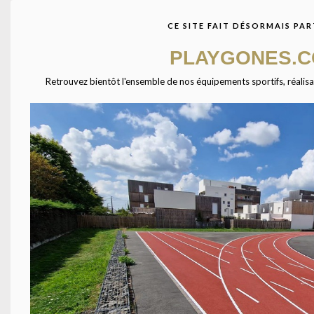
avec des centaines de
fournisseurs à travers
CE SITE FAIT DÉSORMAIS PAR
l’Europe. Ensemble étudions
votre projet afin de vous
PLAYGONES.
présenter les équipements
qui combleront vos
Retrouvez bientôt l'ensemble de nos équipements sportifs, réalisatio
attentes.
Agrandir