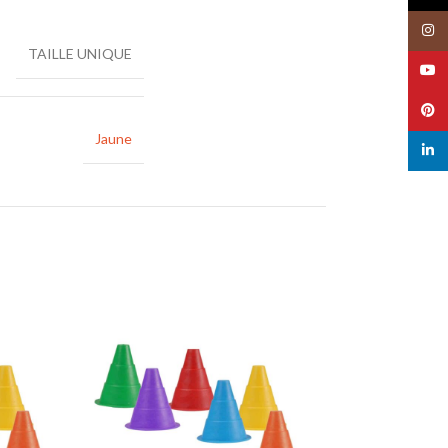
Insta
TAILLE UNIQUE
YouT
Pinte
Jaune
linked