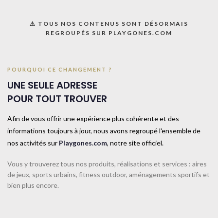
⚠ TOUS NOS CONTENUS SONT DÉSORMAIS
REGROUPÉS SUR PLAYGONES.COM
POURQUOI CE CHANGEMENT ?
Accueil
CATALOGUE SPORTPLAY
Petit matériel sportif
UNE SEULE ADRESSE
Chasubles, foulards et ceintures
POUR TOUT TROUVER
Chasuble-XS-Royal
Afin de vous offrir une expérience plus cohérente et des
informations toujours à jour, nous avons regroupé l'ensemble de
Sa matière extensible et agréable au toucher fait de ce chasuble
nos activités sur
Playgones.com
, notre site officiel.
d’entraînement un des meilleurs rapports qualité / prix du marché. 100%
polyester. Taille Mini : H.48cm l.40cm. Taille XS : H.56cm, l.48cm. Taille M :
Vous y trouverez tous nos produits, réalisations et services : aires
H.66cm, l.55cm. Taille L : H76cm, l.60cm.
de jeux, sports urbains, fitness outdoor, aménagements sportifs et
bien plus encore.
UNE QUESTION ? UN DEVIS ?