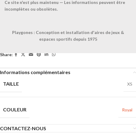
Décrivez votre projet
Ce site n'est plus maintenu — Les informations peuvent être
Confiez-nous la pose
incomplètes ou obsolètes.
Ajouter à la liste
Playgones : Conception et installation d'aires de jeux &
UGS :
063209
espaces sportifs depuis 1975
Catégorie :
Chasubles, foulards et ceintures
Share:
Informations complémentaires
TAILLE
XS
COULEUR
Royal
CONTACTEZ-NOUS