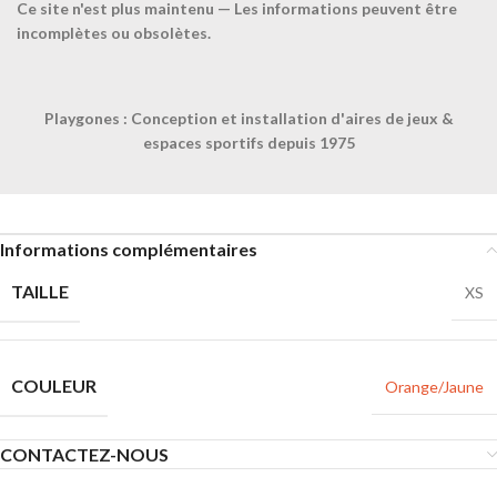
Ce site n'est plus maintenu — Les informations peuvent être
Confiez-nous la pose
incomplètes ou obsolètes.
Ajouter à la liste
Playgones : Conception et installation d'aires de jeux &
UGS :
063250
espaces sportifs depuis 1975
Catégorie :
Chasubles, foulards et ceintures
Share:
Informations complémentaires
TAILLE
XS
COULEUR
Orange/Jaune
CONTACTEZ-NOUS