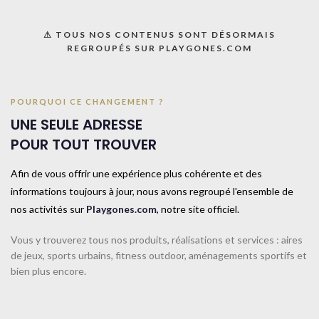
⚠ TOUS NOS CONTENUS SONT DÉSORMAIS
REGROUPÉS SUR PLAYGONES.COM
Accueil
CATALOGUE SPORTPLAY
Petit matériel sportif
POURQUOI CE CHANGEMENT ?
Chasubles, foulards et ceintures
UNE SEULE ADRESSE
POUR TOUT TROUVER
Chasuble Réversible SPORTI-XS-
Afin de vous offrir une expérience plus cohérente et des
Orange/Jaune
informations toujours à jour, nous avons regroupé l'ensemble de
nos activités sur
Playgones.com
, notre site officiel.
Chasuble réversible d’entraînement avec mailles ajourées pour plus de
respirabilité. 100% polyester. Taille Mini : H.48cm, l.40cm. Taille XS :
Vous y trouverez tous nos produits, réalisations et services : aires
H.56cm, l.48cm. Taille M : H.66cm, l.55cm. Taille XL : H.76cm, l.60cm.
de jeux, sports urbains, fitness outdoor, aménagements sportifs et
UNE QUESTION ? UN DEVIS ?
bien plus encore.
Décrivez votre projet