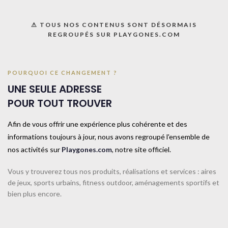
⚠ TOUS NOS CONTENUS SONT DÉSORMAIS
REGROUPÉS SUR PLAYGONES.COM
POURQUOI CE CHANGEMENT ?
UNE SEULE ADRESSE
Accueil
CATALOGUE SPORTPLAY
Petit matériel sportif
Chasubles, foulards et ceintures
POUR TOUT TROUVER
Afin de vous offrir une expérience plus cohérente et des
Chasuble Réversible SPORTI-M-Rouge/Bleu
informations toujours à jour, nous avons regroupé l'ensemble de
nos activités sur
Playgones.com
, notre site officiel.
Chasuble réversible d’entraînement avec mailles ajourées pour plus de
respirabilité. 100% polyester. Taille Mini : H.48cm, l.40cm. Taille XS :
Vous y trouverez tous nos produits, réalisations et services : aires
H.56cm, l.48cm. Taille M : H.66cm, l.55cm. Taille XL : H.76cm, l.60cm.
de jeux, sports urbains, fitness outdoor, aménagements sportifs et
bien plus encore.
UNE QUESTION ? UN DEVIS ?
Décrivez votre projet