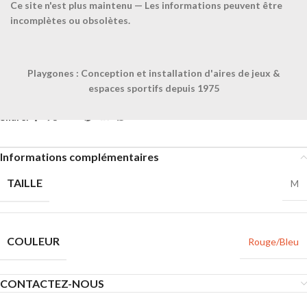
Ce site n'est plus maintenu — Les informations peuvent être
Confiez-nous la pose
incomplètes ou obsolètes.
Ajouter à la liste
Playgones : Conception et installation d'aires de jeux &
UGS :
063250
espaces sportifs depuis 1975
Catégorie :
Chasubles, foulards et ceintures
Share:
Informations complémentaires
TAILLE
M
COULEUR
Rouge/Bleu
CONTACTEZ-NOUS