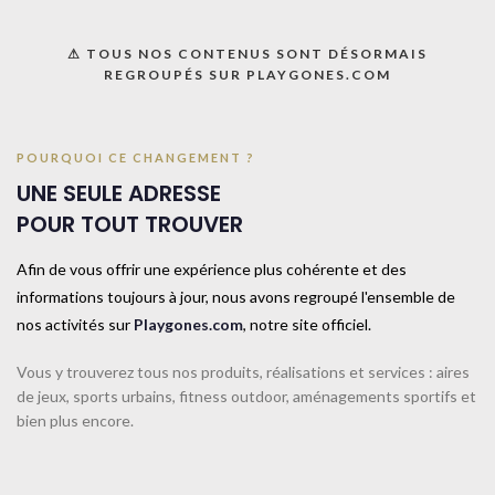
⚠ TOUS NOS CONTENUS SONT DÉSORMAIS
REGROUPÉS SUR PLAYGONES.COM
POURQUOI CE CHANGEMENT ?
Accueil
CATALOGUE SPORTPLAY
Petit matériel sportif
Chasubles, foulards et ceintures
UNE SEULE ADRESSE
POUR TOUT TROUVER
Chasuble-Mini-Noir
Afin de vous offrir une expérience plus cohérente et des
informations toujours à jour, nous avons regroupé l'ensemble de
Sa matière extensible et agréable au toucher fait de ce chasuble
nos activités sur
Playgones.com
, notre site officiel.
d’entraînement un des meilleurs rapports qualité / prix du marché. 100%
polyester. Taille Mini : H.48cm l.40cm. Taille XS : H.56cm, l.48cm. Taille M :
Vous y trouverez tous nos produits, réalisations et services : aires
H.66cm, l.55cm. Taille L : H76cm, l.60cm.
de jeux, sports urbains, fitness outdoor, aménagements sportifs et
UNE QUESTION ? UN DEVIS ?
bien plus encore.
Décrivez votre projet