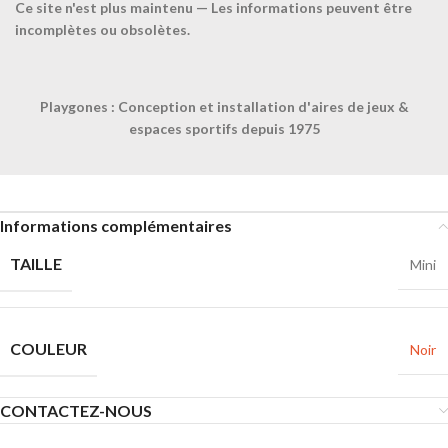
Ce site n'est plus maintenu — Les informations peuvent être
Confiez-nous la pose
incomplètes ou obsolètes.
Ajouter à la liste
Playgones : Conception et installation d'aires de jeux &
UGS :
063209
espaces sportifs depuis 1975
Catégorie :
Chasubles, foulards et ceintures
Share:
Informations complémentaires
TAILLE
Mini
COULEUR
Noir
CONTACTEZ-NOUS