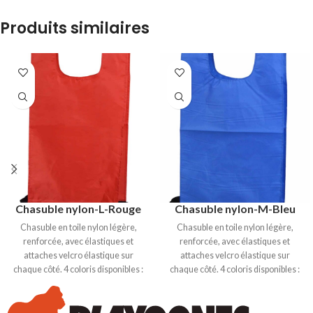
Produits similaires
Chasuble nylon-L-Rouge
Chasuble nylon-M-Bleu
Chasuble en toile nylon légère,
Chasuble en toile nylon légère,
renforcée, avec élastiques et
renforcée, avec élastiques et
attaches velcro élastique sur
attaches velcro élastique sur
chaque côté. 4 coloris disponibles :
chaque côté. 4 coloris disponibles :
Bleu, Rouge, Jaune et Vert. Taille S :
Bleu, Rouge, Jaune et Vert. Taille S :
Hauteur 52 cm, largeur 29cm.
Hauteur 52 cm, largeur 29cm.
Taille M : Hauteur 56cm, largeur
Taille M : Hauteur 56cm, largeur