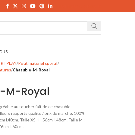
Télécharger le catalogue
OUS
ORTPLAY
Petit matériel sportif
ntures
Chasuble-M-Royal
-M-Royal
gréable au toucher fait de ce chasuble
leurs rapports qualité / prix du marché. 100%
8cm l.40cm. Taille XS : H.56cm, l.48cm. Taille M :
H76cm, l.60cm.