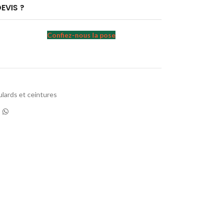
EVIS ?
Confiez-nous la pose
ulards et ceintures