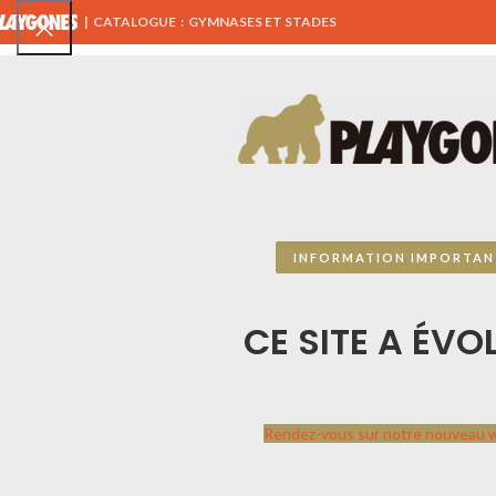
|
CATALOGUE : GYMNASES ET STADES
TOUS NOS PRODUITS
AIRES DE JEUX
ÉQUIPEMENTS 
MENU SPORTPLAY
INFORMATION IMPORTAN
CATALOGUE SPORTPLAY
CE SITE A ÉVOL
PLAYGONES
Sportplay
par
Playgones
Contactez-nous, ce
Rendez-vous sur notre nouveau 
catalogue n’est pas
exhaustif, nous travaillons