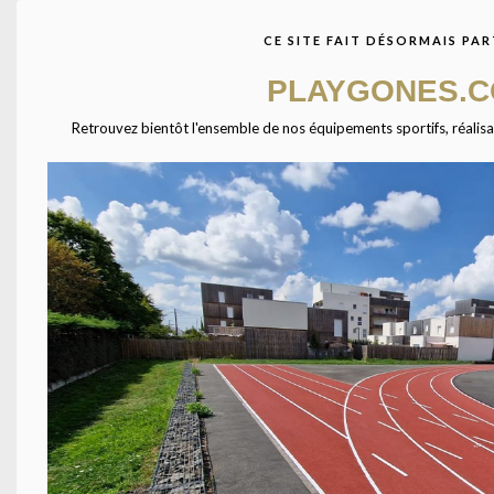
avec des centaines de
fournisseurs à travers
CE SITE FAIT DÉSORMAIS PAR
l’Europe. Ensemble étudions
votre projet afin de vous
PLAYGONES.
présenter les équipements
qui combleront vos
Retrouvez bientôt l'ensemble de nos équipements sportifs, réalisatio
attentes.