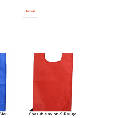
Royal
Bleu
Chasuble nylon-S-Rouge
Chasuble 