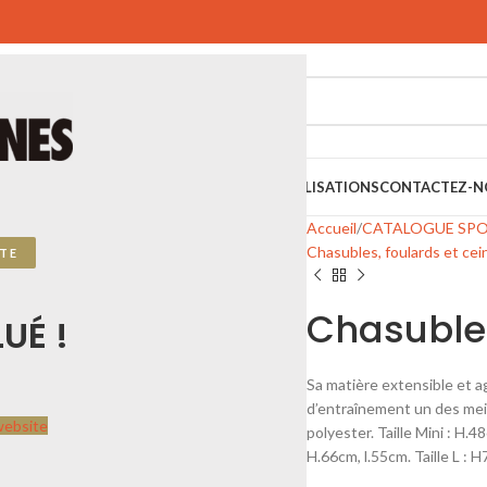
SPORTIFS
SPORTS URBAINS
PLAYGONES
RÉALISATIONS
CONTACTEZ-N
Accueil
CATALOGUE SP
Chasubles, foulards et cei
TE
Chasuble
UÉ !
Sa matière extensible et a
d’entraînement un des meil
website
polyester. Taille Mini : H.4
H.66cm, l.55cm. Taille L : 