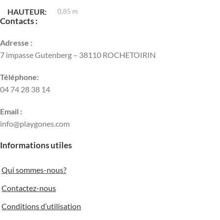
HAUTEUR
0,85 m
Contacts :
TYPE DE PROFILÉ
Adresse :
7 impasse Gutenberg – 38110 ROCHETOIRIN
typedeprofilRond
Téléphone:
04 74 28 38 14
DIMENSION DU PROFILÉ
Email :
Ø 101,6 mm
info@playgones.com
Informations utiles
Qui sommes-nous?
Contactez-nous
Conditions d’utilisation