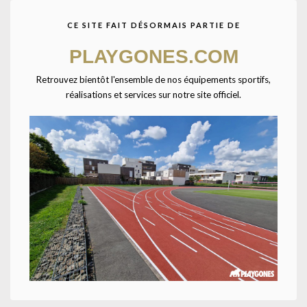
CE SITE FAIT DÉSORMAIS PARTIE DE
Agrandir
PLAYGONES.COM
Retrouvez bientôt l'ensemble de nos équipements sportifs,
Accueil
CATALOGUE SPORTPLAY
Petit matériel sportif
réalisations et services sur notre site officiel.
Matériels d'entrainement
Cerceau rond diam : 75cm-TAILLE UNIQUE-
Bleu
Existe en 6 couleurs. (blanc, rouge, vert, jaune, rose et bleu). Ø75cm.
UNE QUESTION ? UN DEVIS ?
Décrivez votre projet
Confiez-nous la pose
Ajouter à la liste