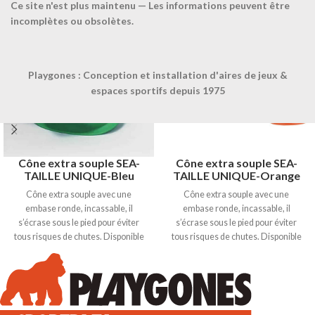
Ce site n'est plus maintenu — Les informations peuvent être
incomplètes ou obsolètes.
Playgones : Conception et installation d'aires de jeux &
espaces sportifs depuis 1975
Cône extra souple SEA-
Cône extra souple SEA-
TAILLE UNIQUE-Bleu
TAILLE UNIQUE-Orange
Cône extra souple avec une
Cône extra souple avec une
embase ronde, incassable, il
embase ronde, incassable, il
s’écrase sous le pied pour éviter
s’écrase sous le pied pour éviter
tous risques de chutes. Disponible
tous risques de chutes. Disponible
en 6 coloris : Jaune / Rouge / Vert /
en 6 coloris : Jaune / Rouge / Vert /
Orange / Violet / Bleu. Hauteur
Orange / Violet / Bleu. Hauteur
15cm. + produit : incassable.
15cm. + produit : incassable.