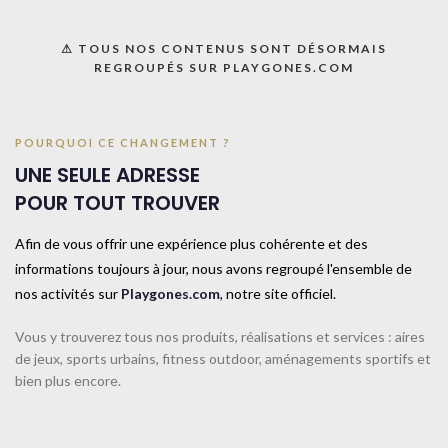
UGS :
063028C
⚠ TOUS NOS CONTENUS SONT DÉSORMAIS
Catégorie :
Matériels d'entrainement
REGROUPÉS SUR PLAYGONES.COM
Share:
POURQUOI CE CHANGEMENT ?
Informations complémentaires
UNE SEULE ADRESSE
TAILLE
TAILLE UNIQUE
POUR TOUT TROUVER
Afin de vous offrir une expérience plus cohérente et des
informations toujours à jour, nous avons regroupé l'ensemble de
COULEUR
Bleu
nos activités sur
Playgones.com
, notre site officiel.
Vous y trouverez tous nos produits, réalisations et services : aires
CONTACTEZ-NOUS
de jeux, sports urbains, fitness outdoor, aménagements sportifs et
bien plus encore.
Produits similaires