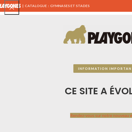
|
CATALOGUE : GYMNASES ET STADES
TOUS NOS PRODUITS
AIRES DE JEUX
ÉQUIPEMENTS 
MENU SPORTPLAY
INFORMATION IMPORTAN
CATALOGUE SPORTPLAY
CE SITE A ÉVOL
PLAYGONES
Sportplay
par
Playgones
Contactez-nous, ce
Rendez-vous sur notre nouveau 
catalogue n’est pas
exhaustif, nous travaillons