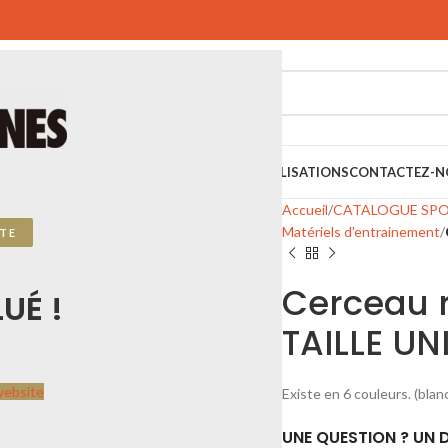
SPORTIFS
SPORTS URBAINS
PLAYGONES
RÉALISATIONS
CONTACTEZ-N
Accueil
CATALOGUE SP
Matériels d'entrainement
TE
Cerceau 
UÉ !
TAILLE U
website
Existe en 6 couleurs. (blan
UNE QUESTION ? UN D