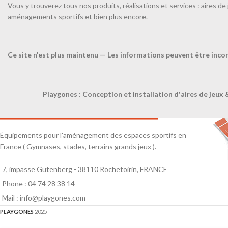
Vous y trouverez tous nos produits, réalisations et services : aires de 
pour les échauffements en salle.
aménagements sportifs et bien plus encore.
Disponible en 4 longueurs.
Longueur 120cm.
Ce site n'est plus maintenu — Les informations peuvent être inco
TÉL
Playgones : Conception et installation d'aires de jeux 
Équipements pour l'aménagement des espaces sportifs en
France ( Gymnases, stades, terrains grands jeux ).
7, impasse Gutenberg - 38110 Rochetoirin, FRANCE
Phone : 04 74 28 38 14
Mail : info@playgones.com
PLAYGONES
2025