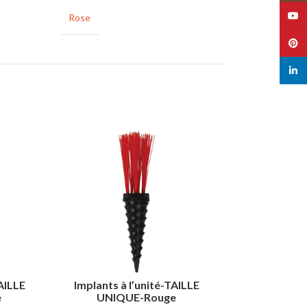
YouT
Rose
Pinte
linked
TAILLE
Implants à l’unité-TAILLE
KIT 
e
UNIQUE-Rouge
Indispensa