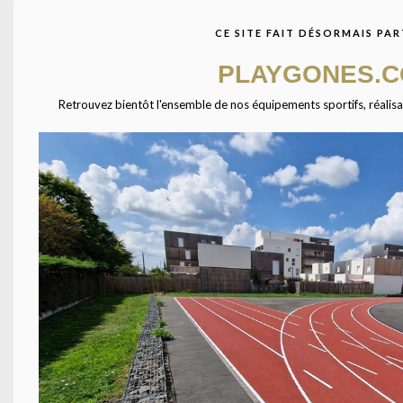
avec des centaines de
fournisseurs à travers
CE SITE FAIT DÉSORMAIS PAR
l’Europe. Ensemble étudions
votre projet afin de vous
PLAYGONES.
présenter les équipements
qui combleront vos
Retrouvez bientôt l'ensemble de nos équipements sportifs, réalisatio
attentes.
Agrandir
TAILL