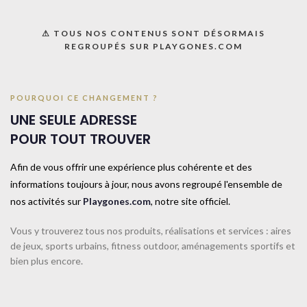
UNE QUESTION ? UN DEVIS ?
⚠ TOUS NOS CONTENUS SONT DÉSORMAIS
REGROUPÉS SUR PLAYGONES.COM
Décrivez votre projet
Confiez-nous la pose
POURQUOI CE CHANGEMENT ?
Ajouter à la liste
UNE SEULE ADRESSE
POUR TOUT TROUVER
UGS :
063027J
Catégorie :
Matériels d'entrainement
Afin de vous offrir une expérience plus cohérente et des
Share:
informations toujours à jour, nous avons regroupé l'ensemble de
nos activités sur
Playgones.com
, notre site officiel.
Informations complémentaires
Vous y trouverez tous nos produits, réalisations et services : aires
TAILLE
TAILLE UNIQUE
de jeux, sports urbains, fitness outdoor, aménagements sportifs et
bien plus encore.
COULEUR
Bleu