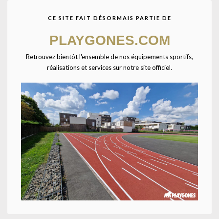
CE SITE FAIT DÉSORMAIS PARTIE DE
Agrandir
PLAYGONES.COM
Retrouvez bientôt l'ensemble de nos équipements sportifs,
réalisations et services sur notre site officiel.
Accueil
CATALOGUE SPORTPLAY
Petit matériel sportif
Matériels d'entrainement
Cerceau plat diam : 70cm-TAILLE UNIQUE-
Bleu
Les cerceaux plats permettent une meilleure stabilité pour l’utilisation
au sol. Disponible en 4 couleurs : rouge, vert, jaune et bleu. Ø70cm.