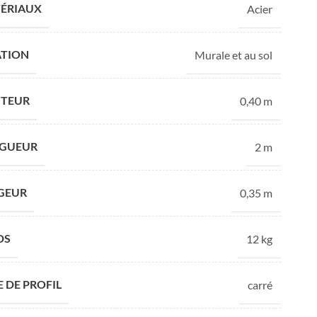
ÉRIAUX
Acier
ATION
Murale et au sol
ibre
TEUR
0,40 m
GUEUR
2 m
GEUR
0,35 m
DS
12 kg
Le studio
Bureau
E DE PROFIL
carré
design
d'étude