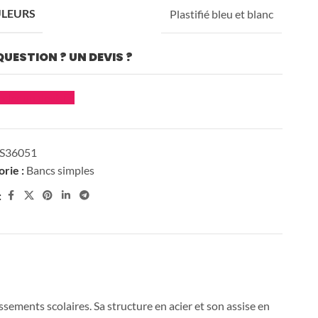
LEURS
Plastifié bleu et blanc
On
QUESTION ? UN DEVIS ?
recrute !
der un devis
Sports urbains
S36051
rie :
Bancs simples
:
in
Pose et
s de votre projet - Cliquez ici - Notre équipe vous répond 
installation
issements scolaires. Sa structure en acier et son assise en