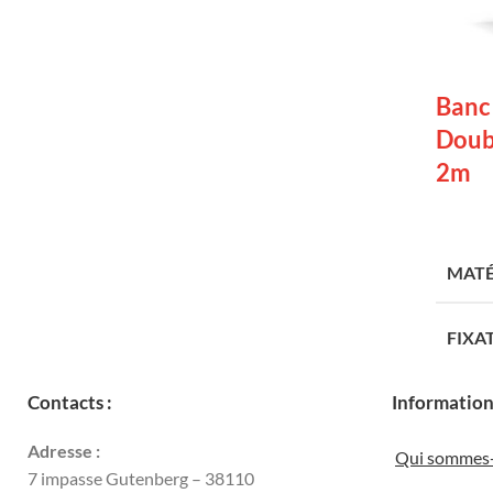
Banc
Doubl
2m
LIRE 
MATÉ
FIXA
Contacts :
Information
HAU
Adresse :
Qui sommes
LON
7 impasse Gutenberg – 38110