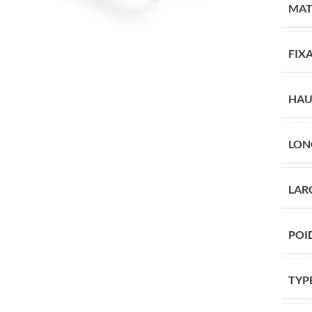
Jeux inclusifs
Jeux rotatifs
MAT
Jeux à grimper
Les jeux de rôle
FIX
Panneaux inclusifs
Parcours d’équil
HAU
LON
ues
Structures à corde
Toboggans
LAR
POI
À propos
L'équipe :
TYP
de
Les Gones