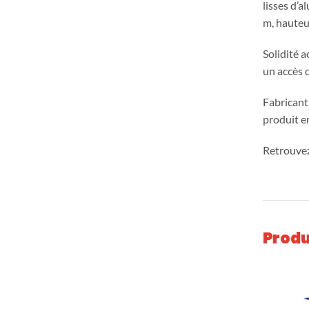
lisses d’a
m, hauteu
Solidité 
un accès d
Fabricant 
produit e
Retrouvez
Produ