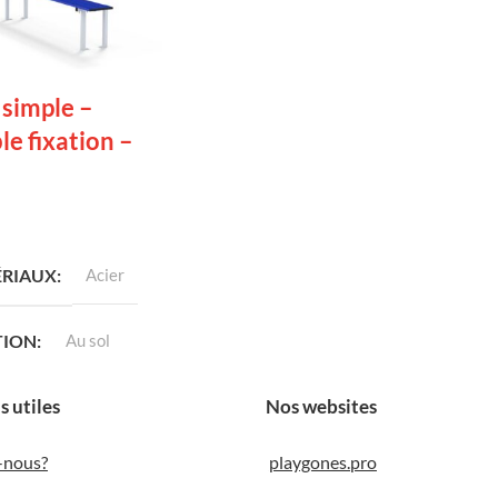
 simple –
e fixation –
LA SUITE
RIAUX
Acier
TION
Au sol
s utiles
Nos websites
TEUR
0,40 m
-nous?
playgones.pro
GUEUR
2 m