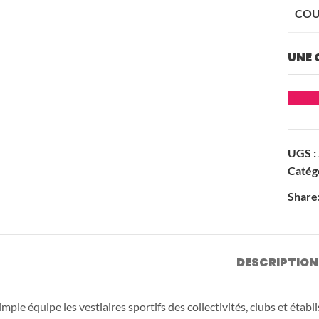
Playgones
COU
Conception
Marque et
UNE 
&
partenaires
fabrication
Deman
Aires de jeux
UGS :
Catégo
Share
Mobilier urba
DESCRIPTION
Parlon
mple équipe les vestiaires sportifs des collectivités, clubs et établ