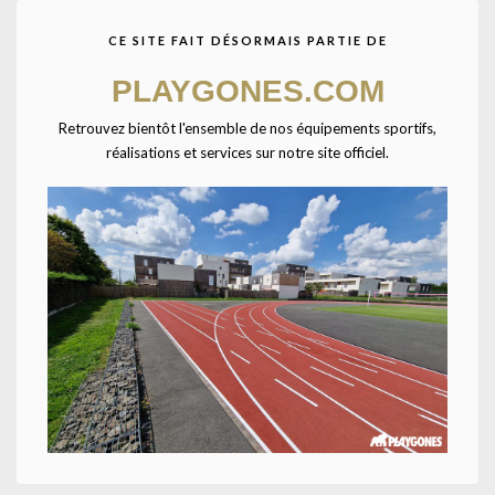
CE SITE FAIT DÉSORMAIS PARTIE DE
Agrandir
PLAYGONES.COM
Retrouvez bientôt l'ensemble de nos équipements sportifs,
Accueil
CATALOGUE SPORTPLAY
Petit matériel sportif
réalisations et services sur notre site officiel.
Matériel scolaire
Ballon sauteur-45cm-Bleu
Ballon sauteur gonflable. Matière plastique souple et épaisse. Poignée
ergonomique et bouchon. Ø 45cm – bleu.
UNE QUESTION ? UN DEVIS ?
Décrivez votre projet
Confiez-nous la pose
Ajouter à la liste