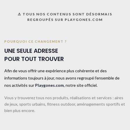
UGS :
099375
⚠ TOUS NOS CONTENUS SONT DÉSORMAIS
Catégorie :
Matériel scolaire
REGROUPÉS SUR PLAYGONES.COM
Share:
POURQUOI CE CHANGEMENT ?
Informations complémentaires
UNE SEULE ADRESSE
TAILLE
45cm
POUR TOUT TROUVER
Afin de vous offrir une expérience plus cohérente et des
informations toujours à jour, nous avons regroupé l'ensemble de
COULEUR
Bleu
nos activités sur
Playgones.com
, notre site officiel.
Vous y trouverez tous nos produits, réalisations et services : aires
CONTACTEZ-NOUS
de jeux, sports urbains, fitness outdoor, aménagements sportifs et
bien plus encore.
Produits similaires